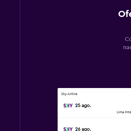
Of
Co
na
Sky Airline
25 ago.
Lima Int
26 ago.