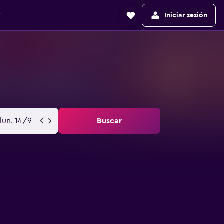
r
Iniciar sesión
lun. 14/9
Buscar