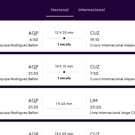
Nacional
Internacional
AQP
12 h 20 min
CUZ
6:50
19:10
1 escala
quipa Rodriguez Ballon
Cusco Internacional Alejan
AQP
10 h 15 min
CUZ
21:35
7:50
1 escala
quipa Rodriguez Ballon
Cusco Internacional Alejan
AQP
LIM
1 h 45 min
21:35
23:20
quipa Rodriguez Ballon
Lima Internacional Jorge C
AQP
13 h 25 min
CUZ