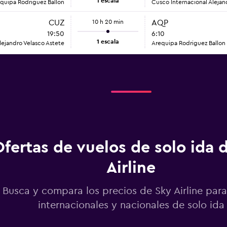
1 escala
quipa Rodriguez Ballon
Cusco Internacional Alejan
CUZ
10 h 20 min
AQP
19:50
6:10
1 escala
lejandro Velasco Astete
Arequipa Rodriguez Ballon
Ofertas de vuelos de solo ida 
Airline
Busca y compara los precios de Sky Airline para
internacionales y nacionales de solo ida