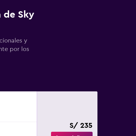
a de Sky
cionales y
nte por los
S/ 235