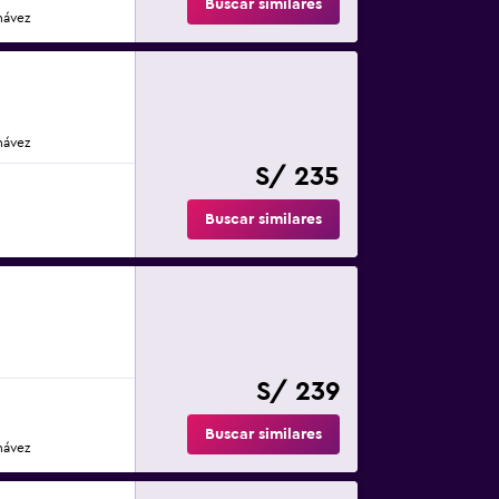
Buscar similares
hávez
hávez
S/ 235
Buscar similares
S/ 239
Buscar similares
hávez