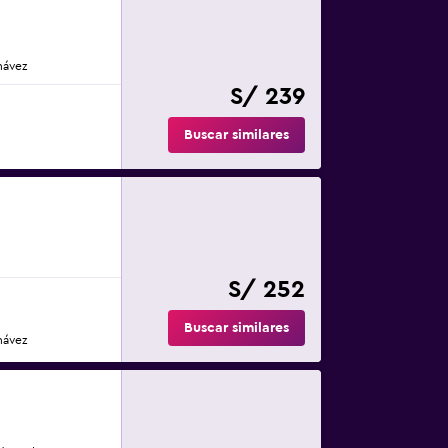
hávez
S/ 239
Buscar similares
S/ 252
Buscar similares
hávez