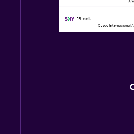
Are
19 oct.
Cusco Internacional A