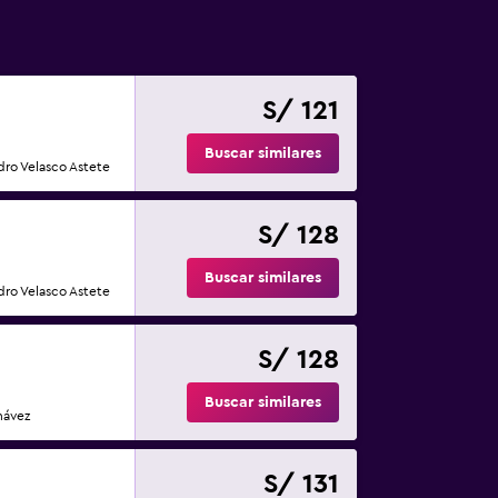
S/ 121
Buscar similares
dro Velasco Astete
S/ 128
Buscar similares
dro Velasco Astete
S/ 128
Buscar similares
hávez
S/ 131