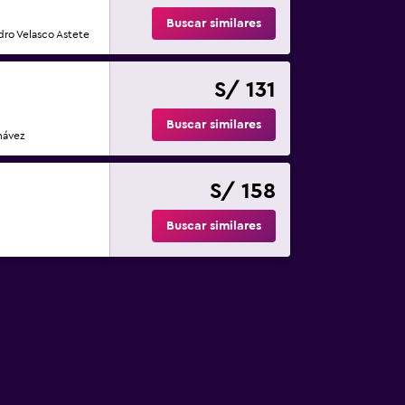
Buscar similares
dro Velasco Astete
S/ 131
Buscar similares
hávez
S/ 158
Buscar similares