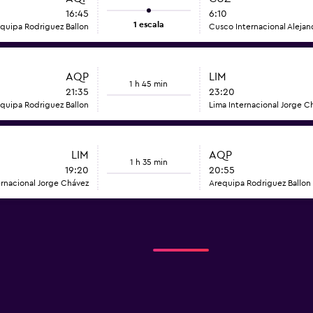
16:45
6:10
1 escala
quipa Rodriguez Ballon
Cusco Internacional Alejan
AQP
LIM
1 h 45 min
21:35
23:20
quipa Rodriguez Ballon
Lima Internacional Jorge C
LIM
AQP
1 h 35 min
19:20
20:55
ernacional Jorge Chávez
Arequipa Rodriguez Ballon