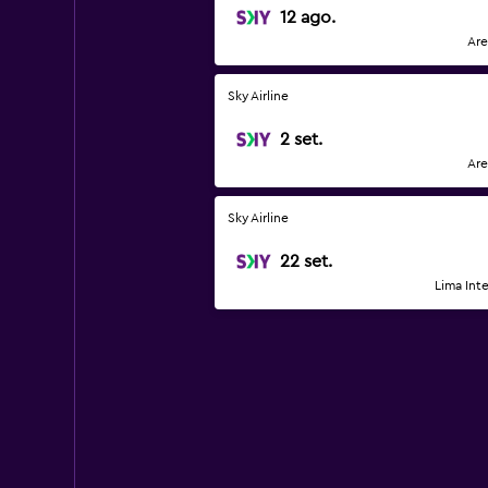
12 ago.
Are
Sky Airline
2 set.
Are
Sky Airline
22 set.
Lima Int