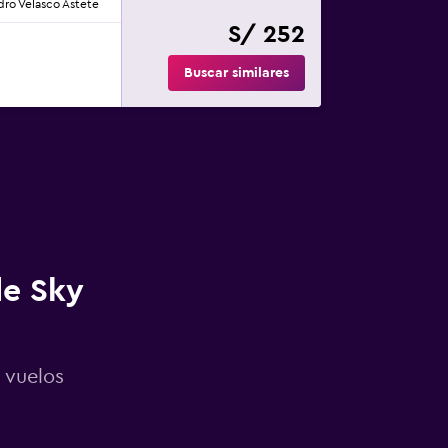
dro Velasco Astete
S/ 252
Buscar similares
de Sky
 vuelos