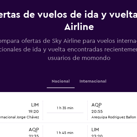
ertas de vuelos de ida y vuelt
Airline
mpara ofertas de Sky Airline para vuelos interna
cionales de ida y vuelta encontradas recienteme
usuarios de momondo
Nacional
Internacional
LIM
AQP
1 h 35 min
19:20
20:55
ernacional Jorge Chávez
Arequipa Rodriguez Ballon
AQP
LIM
1 h 45 min
21:35
23:20