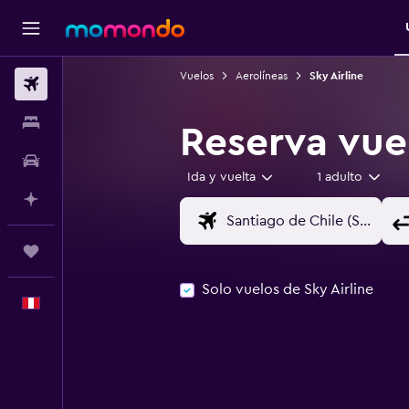
Vuelos
Aerolíneas
Sky Airline
Vuelos
Alojamientos
Reserva vuel
Autos
Ida y vuelta
1 adulto
Planifica con IA
Trips
Solo vuelos de Sky Airline
Español