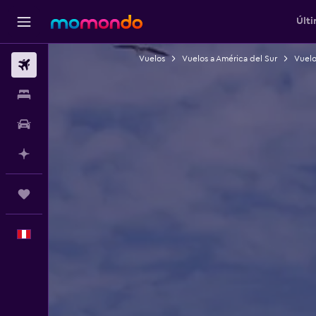
Últi
Vuelos
Vuelos a América del Sur
Vuelo
Vuelos
Alojamientos
Autos
Planifica con IA
Trips
Español