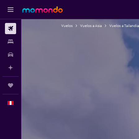
Vuelos
Vuelos a Asia
Vuelos a Tailandia
Vuelos
Alojamientos
Autos
Planifica con IA
Trips
Español