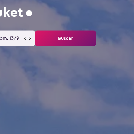
uket
om. 13/9
Buscar