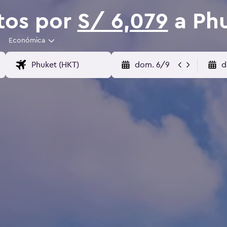
tos por
S/ 6,079
a Ph
Económica
dom. 6/9
d