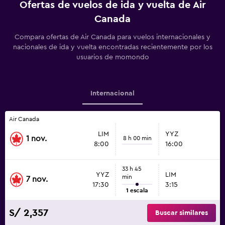
Ofertas de vuelos de ida y vuelta de Air
Canada
Compara ofertas de Air Canada para vuelos internacionales y
nacionales de ida y vuelta encontradas recientemente por los
usuarios de momondo
Internacional
Air Canada
LIM
YYZ
1 nov.
8 h 00 min
8:00
16:00
33 h 45
YYZ
LIM
min
7 nov.
17:30
3:15
1 escala
S/ 2,357
Buscar similares