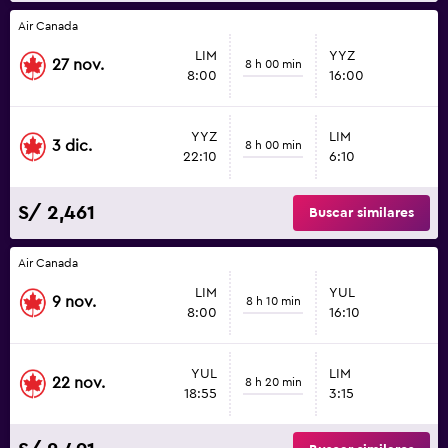
Air Canada
LIM
YYZ
27 nov.
8 h 00 min
8:00
16:00
YYZ
LIM
3 dic.
8 h 00 min
22:10
6:10
S/ 2,461
Buscar similares
Air Canada
LIM
YUL
9 nov.
8 h 10 min
8:00
16:10
YUL
LIM
22 nov.
8 h 20 min
18:55
3:15