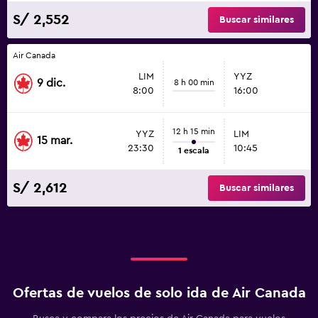
S/ 2,552
Buscar similares
Air Canada
LIM
YYZ
9 dic.
8 h 00 min
8:00
16:00
12 h 15 min
YYZ
LIM
15 mar.
23:30
10:45
1 escala
S/ 2,612
Buscar similares
Ofertas de vuelos de solo ida de Air Canada