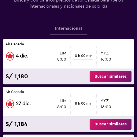
Busca y compara los precios de Air Canada para vuelos
internacionales y nacionales de solo ida
Internacional
Air Canada
LIM
YYZ
4 dic.
8 h 00 min
8:00
16:00
S/ 1,180
Buscar similares
Air Canada
LIM
YYZ
27 dic.
8 h 00 min
8:00
16:00
S/ 1,184
Buscar similares