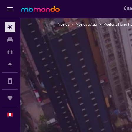
Últi
Vuelos
Vuelos a Asia
Vuelos a Hong K
Vuelos
Alojamientos
Autos
Planifica con IA
Muchos más beneficios en la app
Trips
Español