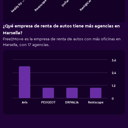
Dollar
Rent@Car
keddy by …
Rentscape
The
chart
End
of
has
interactive
1
chart
X
¿Qué empresa de renta de autos tiene más agencias en
axis
Marsella?
displaying
Free2Move es la empresa de renta de autos con más oficinas en
categories.
Marsella, con 17 agencias.
Range:
4
categories.
3.6
The
Bar
Chart
chart
graphic.
chart
has
2.4
with
1
4
bars.
Y
1.2
axis
The
displaying
0
chart
values.
End
Avis
PEUGEOT
DRIVALIA
Rentscape
of
has
Range:
interactive
1
0
chart
X
to
axis
120.
displaying