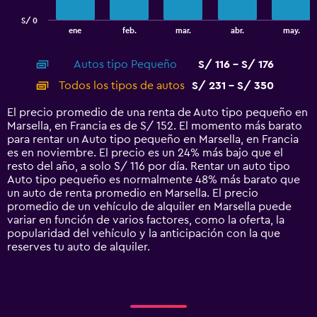
has
S/ 0
1
End
ene
feb.
mar.
abr.
may.
of
X
interactive
axis
chart
Autos tipo Pequeño
S/ 116 - S/ 176
displaying
categories.
Todos los tipos de autos
S/ 231 - S/ 350
Range:
14
El precio promedio de una renta de Auto tipo pequeño en
categories.
Marsella, en Francia es de S/ 152. El momento más barato
The
para rentar un Auto tipo pequeño en Marsella, en Francia
chart
es en noviembre. El precio es un 24% más bajo que el
has
resto del año, a solo S/ 116 por día. Rentar un auto tipo
1
Auto tipo pequeño es normalmente 48% más barato que
Y
un auto de renta promedio en Marsella. El precio
axis
promedio de un vehículo de alquiler en Marsella puede
displaying
variar en función de varios factores, como la oferta, la
values.
popularidad del vehículo y la anticipación con la que
Range:
reserves tu auto de alquiler.
0
to
450.