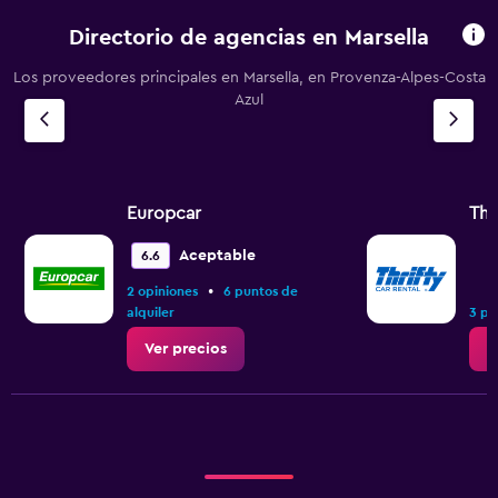
Directorio de agencias en Marsella
Los proveedores principales en Marsella, en Provenza-Alpes-Costa
Azul
Europcar
Thr
Aceptable
6.6
•
2 opiniones
6 puntos de
alquiler
3 pu
Ver precios
V