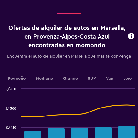
categories.
Range:
4
categories.
Ofertas de alquiler de autos en Marsella,
The
chart
en Provenza-Alpes-Costa Azul
has
encontradas en momondo
1
Y
Encuentra el auto de alquiler en Marsella que más te convenga
axis
displaying
values.
Range:
Pequeño
Mediano
Grande
SUV
Van
Lujo
0
to
S/ 450
3.6.
Combination
Chart
graphic.
chart
with
S/ 300
2
data
series.
S/ 150
The
chart