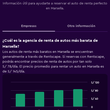
Información útil para ayudarte a reservar el auto de renta perfecto
en Marsella.
Empresas
Otra información
¿Cuál es la agencia de renta de autos más barata de
Marsella?
Los autos de renta más baratos en Marsella se encuentran
generalmente a través de Rentscape. Si reservas con Rentscape,
podrás encontrar precios de renta de autos por tan solo
S/ 78/día. El precio promedio para rentar un auto en Marsella es
de S/ 145/día.
S/ 120
Bar
Chart
S/ 80
graphic.
chart
with
S/ 40
4
bars.
0