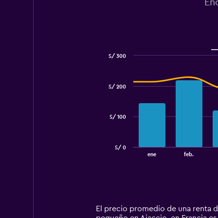
En
0
to
120.
S/ 300
Combination
Chart
graphic.
chart
with
S/ 200
2
data
series.
S/ 100
The
chart
has
S/ 0
1
End
ene
feb.
of
X
interactive
axis
chart
displaying
categories.
Range:
14
El precio promedio de una renta d
categories.