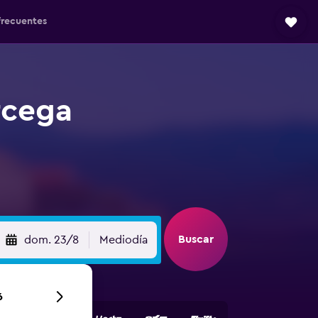
frecuentes
rcega
Buscar
dom. 23/8
Mediodía
6