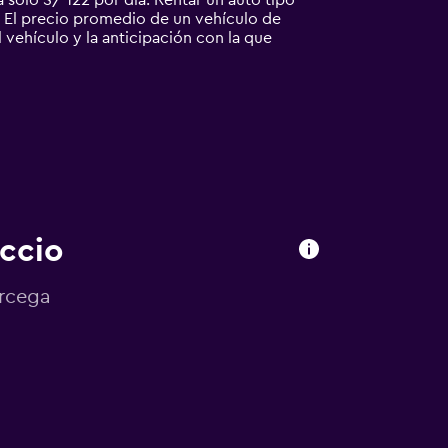
 solo S/ 122 por día. Rentar un auto tipo
 El precio promedio de un vehículo de
l vehículo y la anticipación con la que
accio
órcega