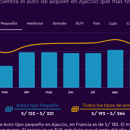
cuentra el auto de alquiler en Ajaccio que más 
0
to
2.4.
Pequeño
Mediano
Grande
SUV
Van
Lujo
C
mar.
abr.
may.
jun.
jul.
ago.
Autos tipo Pequeño
Todos los tipos de aut
S/ 122 - S/ 221
S/ 192 - S/ 264
e Auto tipo pequeño en Ajaccio, en Francia es de S/ 182. El 