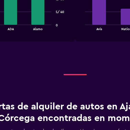
with
4
bars.
S/ 40
The
0
chart
End
ADA
Alamo
Avis
Natio
of
has
interactive
1
chart
X
axis
displaying
categories.
Range:
4
categories.
The
chart
has
1
tas de alquiler de autos en Aj
Y
axis
displaying
Córcega encontradas en mo
values.
Range: