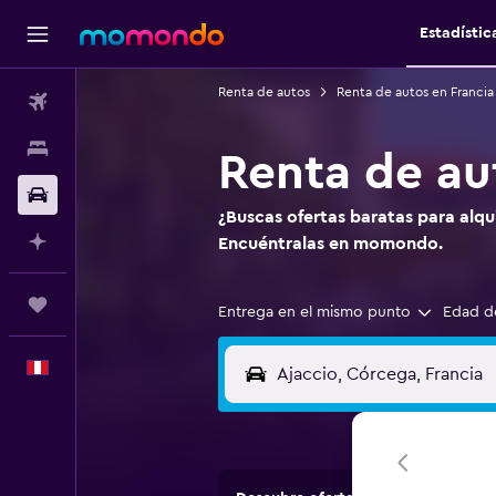
Estadístic
Renta de autos
Renta de autos en Francia
Vuelos
Alojamientos
Renta de au
Autos
¿Buscas ofertas baratas para alqu
Planifica con IA
Encuéntralas en momondo.
Trips
Entrega en el mismo punto
Edad d
Español