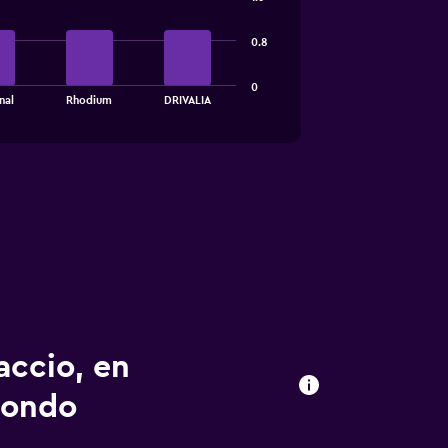
0.8
0
nal
Rhodium
DRIVALIA
accio, en
mondo