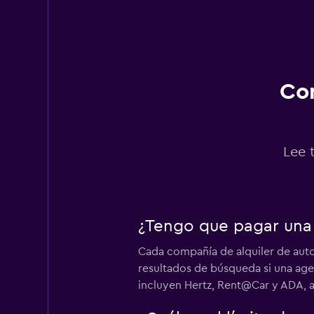
Avis
2 puntos de alquiler
Con
Hertz
Bueno
7.6
23 opiniones
Lee 
1 punto de alquiler
Sixt
¿Tengo que pagar una t
Bueno
7.4
Cada compañía de alquiler de auto
resultados de búsqueda si una agen
2 opiniones
1 punto de alquiler
incluyen Hertz, Rent@Car y ADA, a