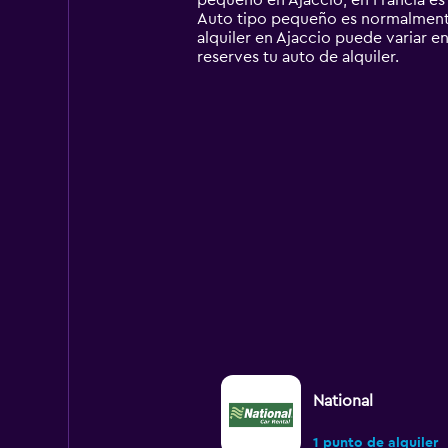
pequeño en Ajaccio, en Francia es 
The
Auto tipo pequeño es normalmente
chart
alquiler en Ajaccio puede variar en
has
reserves tu auto de alquiler.
1
Y
axis
displaying
values.
Range:
0
to
300.
National
1 punto de alquiler