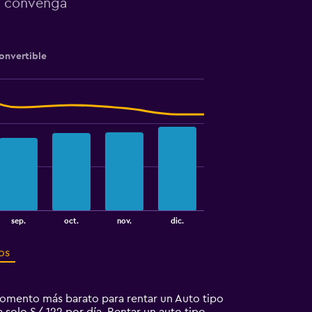
te convenga
onvertible
sep.
oct.
nov.
dic.
os
momento más barato para rentar un Auto tipo