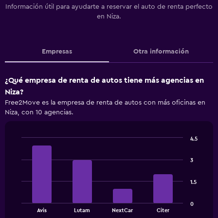
Información útil para ayudarte a reservar el auto de renta perfecto
en Niza.
Empresas
Otra información
¿Qué empresa de renta de autos tiene más agencias en
Niza?
Free2Move es la empresa de renta de autos con más oficinas en
Niza, con 10 agencias.
4.5
Bar
Chart
graphic.
chart
3
with
4
bars.
1.5
The
0
chart
End
Avis
Lutam
NextCar
Citer
of
has