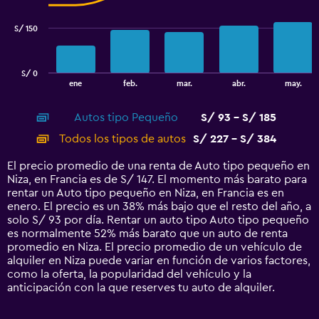
series.
S/ 150
The
chart
has
S/ 0
1
End
ene
feb.
mar.
abr.
may.
of
X
interactive
axis
chart
Autos tipo Pequeño
S/ 93 - S/ 185
displaying
categories.
Todos los tipos de autos
S/ 227 - S/ 384
Range:
14
El precio promedio de una renta de Auto tipo pequeño en
categories.
Niza, en Francia es de S/ 147. El momento más barato para
The
rentar un Auto tipo pequeño en Niza, en Francia es en
chart
enero. El precio es un 38% más bajo que el resto del año, a
has
solo S/ 93 por día. Rentar un auto tipo Auto tipo pequeño
1
es normalmente 52% más barato que un auto de renta
Y
promedio en Niza. El precio promedio de un vehículo de
axis
alquiler en Niza puede variar en función de varios factores,
displaying
como la oferta, la popularidad del vehículo y la
values.
anticipación con la que reserves tu auto de alquiler.
Range:
0