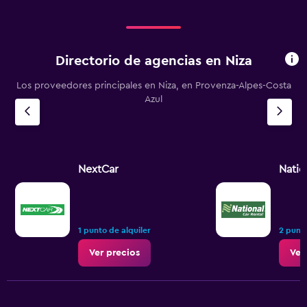
to
450.
Directorio de agencias en Niza
Los proveedores principales en Niza, en Provenza-Alpes-Costa
Azul
NextCar
Natio
1 punto de alquiler
2 punto
Ver precios
Ver