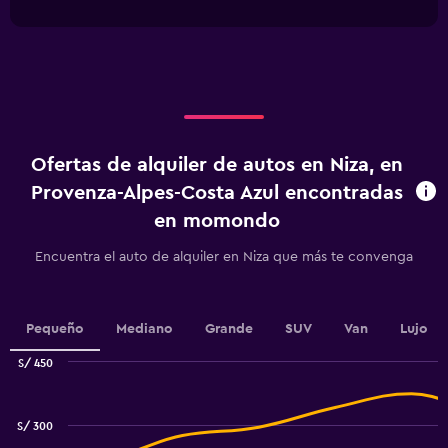
interactive
1
chart
X
axis
displaying
categories.
Range:
4
categories.
Ofertas de alquiler de autos en Niza, en
The
chart
Provenza-Alpes-Costa Azul encontradas
has
en momondo
1
Y
Encuentra el auto de alquiler en Niza que más te convenga
axis
displaying
values.
Range:
Pequeño
Mediano
Grande
SUV
Van
Lujo
0
to
S/ 450
4.5.
Combination
Chart
graphic.
chart
with
S/ 300
2
data