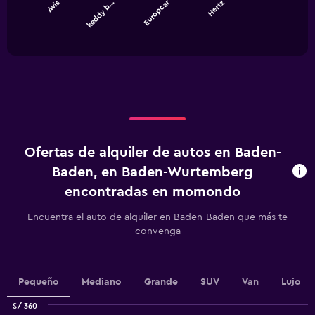
Europcar
Avis
keddy b…
Hertz
The
chart
End
of
has
interactive
1
chart
X
axis
displaying
categories.
Range:
4
categories.
Ofertas de alquiler de autos en Baden-
The
chart
Baden, en Baden-Wurtemberg
has
encontradas en momondo
1
Y
Encuentra el auto de alquiler en Baden-Baden que más te
axis
convenga
displaying
values.
Range:
0
Pequeño
Mediano
Grande
SUV
Van
Lujo
to
120.
S/ 360