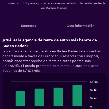
Información útil para ayudarte a reservar el auto de renta perfecto
en Baden-Baden.
Empresas
Otra información
¿Cuál es la agencia de renta de autos más barata de
Baden-Baden?
Los autos de renta más baratos en Baden-Baden se encuentran
generalmente a través de Europcar. Si reservas con Europcar,
podrás encontrar precios de renta de autos por tan solo
S/ 878/día. El precio promedio para rentar un auto en Baden-
Baden es de S/ 878/día.
S/ 120
Bar
Chart
graphic.
S/ 80
chart
with
4
S/ 40
bars.
0