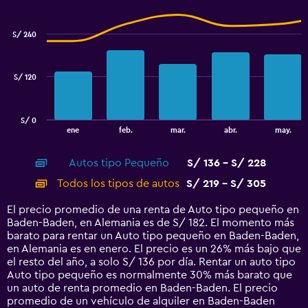
Combination
Chart
graphic.
chart
with
S/ 240
2
data
series.
S/ 120
The
chart
has
S/ 0
1
End
ene
feb.
mar.
abr.
may.
of
X
interactive
axis
chart
Autos tipo Pequeño
S/ 136 - S/ 228
displaying
categories.
Todos los tipos de autos
S/ 219 - S/ 305
Range:
14
El precio promedio de una renta de Auto tipo pequeño en
categories.
Baden-Baden, en Alemania es de S/ 182. El momento más
The
barato para rentar un Auto tipo pequeño en Baden-Baden,
chart
en Alemania es en enero. El precio es un 26% más bajo que
has
el resto del año, a solo S/ 136 por día. Rentar un auto tipo
1
Auto tipo pequeño es normalmente 30% más barato que
Y
un auto de renta promedio en Baden-Baden. El precio
axis
promedio de un vehículo de alquiler en Baden-Baden