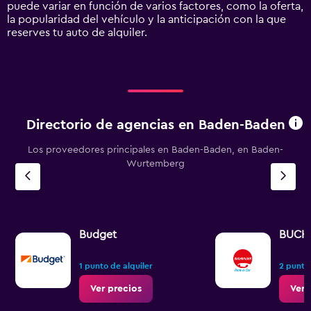
displaying
puede variar en función de varios factores, como la oferta,
values.
la popularidad del vehículo y la anticipación con la que
Range:
reserves tu auto de alquiler.
0
to
360.
Directorio de agencias en Baden-Baden
Los proveedores principales en Baden-Baden, en Baden-
Wurtemberg
Budget
BUCH
1 punto de alquiler
2 puntos
Ver precios
Ver 