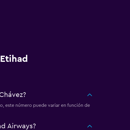
 Etihad
 Chávez?
go, este número puede variar en función de
ad Airways?