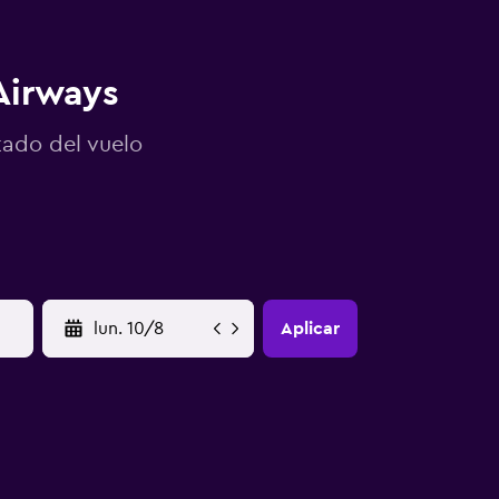
Airways
tado del vuelo
YYYY-MM-DD
Aplicar