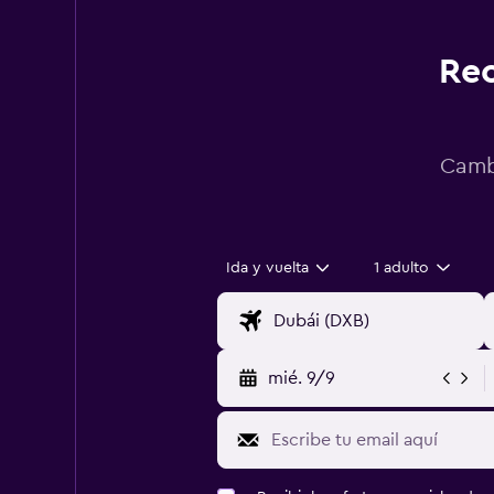
Rec
Cambi
Ida y vuelta
1 adulto
mié. 9/9