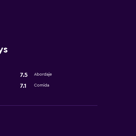
ys
7.5
Abordaje
7.1
Comida