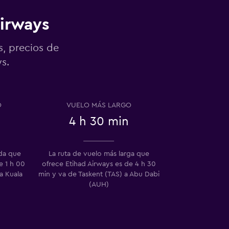
Airways
s, precios de
s.
O
VUELO MÁS LARGO
4 h 30 min
ida que
La ruta de vuelo más larga que
e 1 h 00
ofrece Etihad Airways es de 4 h 30
a Kuala
min y va de Taskent (TAS) a Abu Dabi
(AUH)