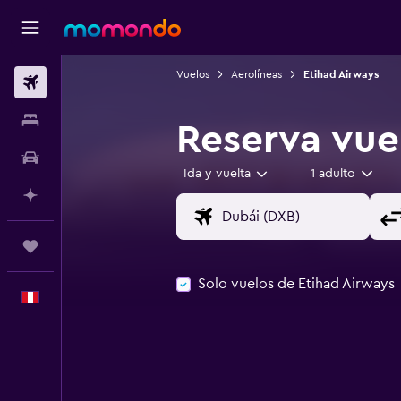
Vuelos
Aerolíneas
Etihad Airways
Vuelos
Alojamientos
Reserva vue
Autos
Ida y vuelta
1 adulto
Planifica con IA
Trips
Solo vuelos de Etihad Airways
Español