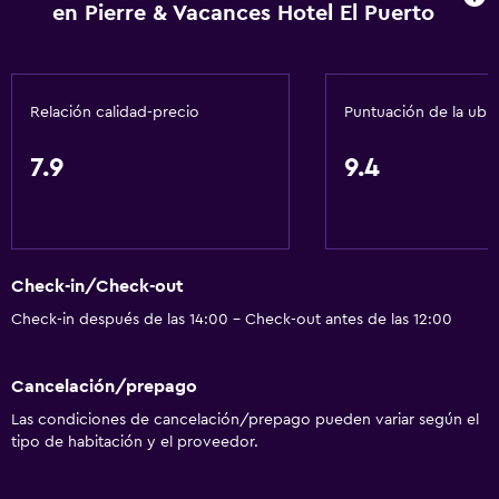
en Pierre & Vacances Hotel El Puerto
Aire acondicionado
Papeleras
Relación calidad-precio
Puntuación de la ubi
Comedor
Tetera eléctrica
7.9
9.4
Menús para dietas especiales (bajo petición)
Bar de tapas
Restaurante
Check-in/Check-out
Bar/lounge
Check-in después de las 14:00 - Check-out antes de las 12:00
Tetera
Nevera
Cancelación/prepago
Máquina expendedora (bebidas)
Las condiciones de cancelación/prepago pueden variar según el
Máquina expendedora (snacks)
tipo de habitación y el proveedor.