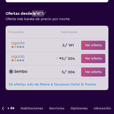
Ofertas desde
S/ 191
/
Oferta más barata de precio por noche
Proveedor
Total noche
S/ 191
Ver oferta
S/ 204
Ver oferta
S/ 206
Ver oferta
30 ofertas más de Pierre & Vacances Hotel El Puerto
cerca de
Habitaciones
Servicios
Opiniones
Ubicación