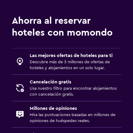
Buceo
Ahorra al reservar
Piscina
hoteles con momondo
Piscina en la terraza
Piscina al aire libre
Piscina con vista
Las mejores ofertas de hoteles para ti
Descubre más de 3 millones de ofertas de
Ideal para familias
hoteles y alojamientos en un solo lugar.
Cuna/cama nido disponibles
Cancelación gratis
Buffet infantil
Usa nuestro filtro para encontrar alojamientos
con cancelación gratis.
Zona de trabajo
Millones de opiniones
Escritorio
Mira las puntuaciones basadas en millones de
opiniones de huéspedes reales.