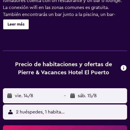
fumadores cuenta con un restaurante y un bar o lounge.
La conexión wifi en las zonas comunes es gratuita.
También encontrarás un bar junto a la piscina, un bar-
cafetería y una terraza en la azotea. Hotel El Puerto by
Leer más
Pierre & Vacances ofrece 300 alojamientos con aire
acondicionado y secador de pelo. Las habitaciones
disponen de balcón. Se ofrece televisión por satélite. Los
baños están equipados con ducha. Este hotel en
Fuengirola ofrece acceso a Internet wifi gratis. Se ofrece
servicio de limpieza todos los días. Los servicios de ocio y
Precio de habitaciones y ofertas de
esparcimiento en este hotel incluyen una piscina al aire
Pierre & Vacances Hotel El Puerto
libre. Se pueden practicar las actividades de ocio y
esparcimiento que se indican más abajo en las
instalaciones o cerca del alojamiento (es posible que se
vie. 14/8
-
sáb. 15/8
aplique un recargo).
2 huéspedes, 1 habitación