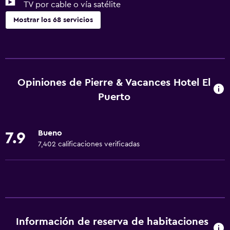
TV por cable o vía satélite
Mostrar los 68 servicios
Servicios básicos
Wifi gratis
Wifi disponible en todas las instalaciones
Opiniones de Pierre & Vacances Hotel El
Internet
Puerto
Ropa de cama
Toallas
Bueno
7.9
Extinguidor
7,402 calificaciones verificadas
Artículos de aseo gratis
Champú
Alarma de humo
Calefacción
Información de reserva de habitaciones
Gel de ducha