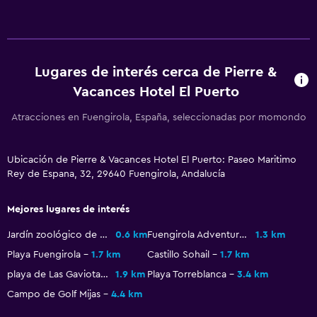
Accesibilidad y adecuación
Mascotas permitidas bajo consulta (pueden aplicar cargos
extra)
Ascensor
Lugares de interés cerca de Pierre &
Ascensor disponible
Vacances Hotel El Puerto
Para no fumadores
Atracciones en Fuengirola, España, seleccionadas por momondo
Sistema de entretenimiento
Ubicación de Pierre & Vacances Hotel El Puerto: Paseo Maritimo
TV de pantalla plana
Rey de Espana, 32, 29640 Fuengirola, Andalucía
Sala de estar/TV compartida
Mejores lugares de interés
TV por cable o vía satélite
Jardín zoológico de Fuengirola
0.6 km
Fuengirola Adventure Golf
1.3 km
Playa Fuengirola
1.7 km
Castillo Sohail
1.7 km
Aire libre
playa de Las Gaviotas
1.9 km
Playa Torreblanca
3.4 km
Terraza/patio
Campo de Golf Mijas
4.4 km
Sillas de playa