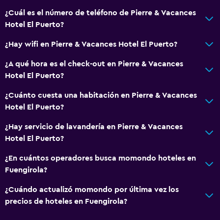
Salud y seguridad
¿Cuál es el número de teléfono de Pierre & Vacances
Hotel El Puerto?
Limpieza diaria
Cámaras CCTV en zonas comunes
¿Hay wifi en Pierre & Vacances Hotel El Puerto?
Cámaras CCTV en el exterior
¿A qué hora es el check-out en Pierre & Vacances
Seguridad las 24 horas
Hotel El Puerto?
Caja fuerte
¿Cuánto cuesta una habitación en Pierre & Vacances
Hotel El Puerto?
Servicios y facilidades
¿Hay servicio de lavandería en Pierre & Vacances
Caja fuerte
Hotel El Puerto?
Instalaciones para reuniones
¿En cuántos operadores busca momondo hoteles en
Servicio de habitaciones
Fuengirola?
Mostrador de información turística
¿Cuándo actualizó momondo por última vez los
Recepción 24 horas
precios de hoteles en Fuengirola?