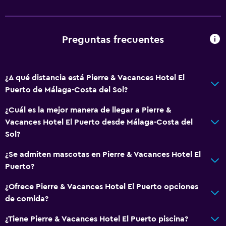
General
Acceso a la playa
Vista al mar
Preguntas frecuentes
Piso de parquet o madera noble
Sofá
¿A qué distancia está Pierre & Vacances Hotel El
Vista a la ciudad
Puerto de Málaga-Costa del Sol?
Espacio de almacenamiento
¿Cuál es la mejor manera de llegar a Pierre &
Vacances Hotel El Puerto desde Málaga-Costa del
Baño
Sol?
Ducha
¿Se admiten mascotas en Pierre & Vacances Hotel El
Secador de pelo
Puerto?
Aseo
¿Ofrece Pierre & Vacances Hotel El Puerto opciones
Papel higiénico
de comida?
Baño privado
¿Tiene Pierre & Vacances Hotel El Puerto piscina?