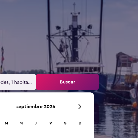
Buscar
des, 1 habitación
septiembre 2026
M
M
J
V
S
D