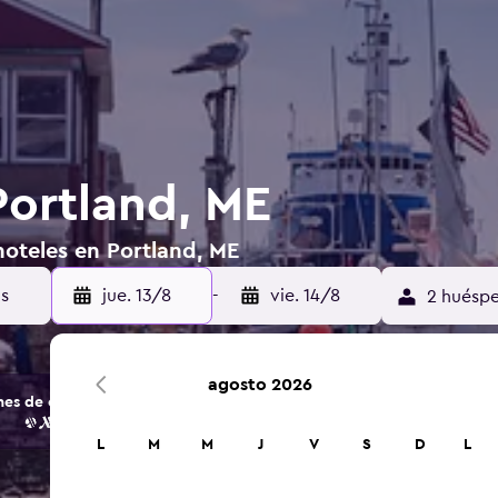
Portland, ME
hoteles en Portland, ME
jue. 13/8
-
vie. 14/8
2 huéspe
agosto 2026
s de opciones de hoteles y alojamientos.
L
M
M
J
V
S
D
L