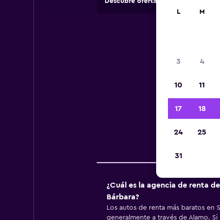
Descubre ofertas de agencias de a
L
M
Inf
3
4
10
11
Infor
17
18
24
25
Emp
31
¿Cuál es la agencia de renta d
Bárbara?
Los autos de renta más baratos en 
generalmente a través de Alamo. Si