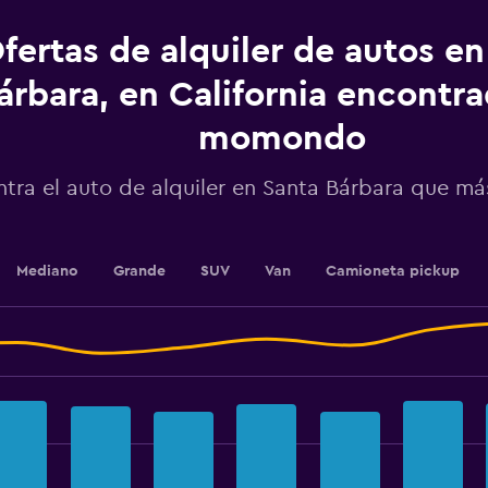
displaying
values.
fertas de alquiler de autos en
Range:
0
árbara, en California encontr
to
3.6.
momondo
tra el auto de alquiler en Santa Bárbara que m
Mediano
Grande
SUV
Van
Camioneta pickup