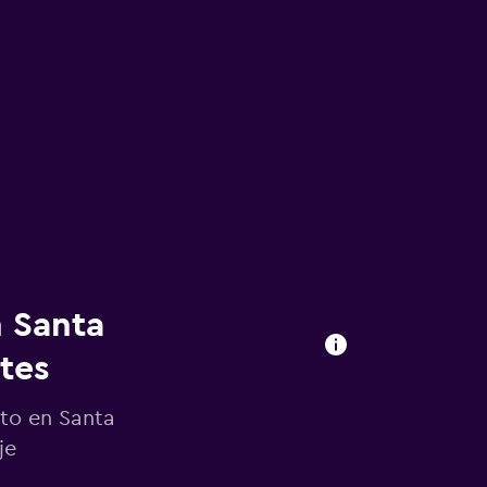
n Santa
tes
uto en Santa
je