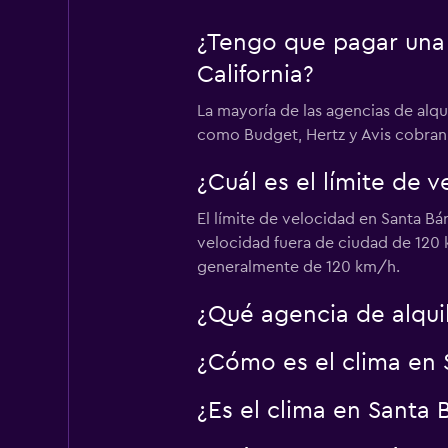
National
¿Tengo que pagar una 
Aceptable
6.0
California?
1 opinión
La mayoría de las agencias de alq
1 punto de alquiler
como Budget, Hertz y Avis cobran t
¿Cuál es el límite de 
Thrifty
El límite de velocidad en Santa Bá
1 punto de alquiler
velocidad fuera de ciudad de 120 k
generalmente de 120 km/h.
¿Qué agencia de alqui
Dollar
¿Cómo es el clima en 
Aceptable
5.0
4 opiniones
¿Es el clima en Santa B
1 punto de alquiler