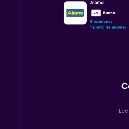
Alamo
Bueno
7.9
5 opiniones
1 punto de alquiler
Budget
Aceptable
6.9
25 opiniones
2 puntos de alquiler
C
Hertz
Lee
1 punto de alquiler