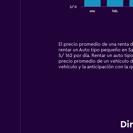
has
S/ 0
1
End
ene
feb.
of
X
interactive
axis
chart
displaying
categories.
Range:
14
El precio promedio de una renta d
categories.
rentar un Auto tipo pequeño en San
The
S/ 162 por día. Rentar un auto ti
chart
precio promedio de un vehículo de 
has
vehículo y la anticipación con la q
1
Y
axis
displaying
values.
Range:
0
to
360.
Di