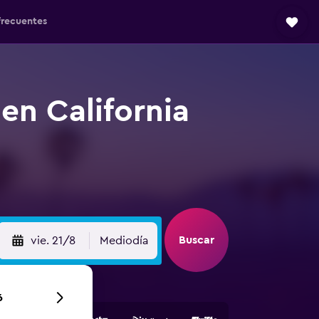
frecuentes
en California
Buscar
vie. 21/8
Mediodía
6