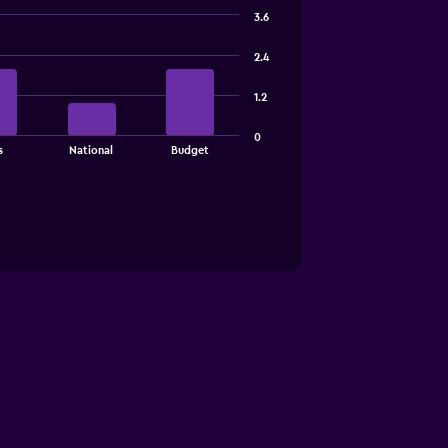
3.6
2.4
1.2
0
s
National
Budget