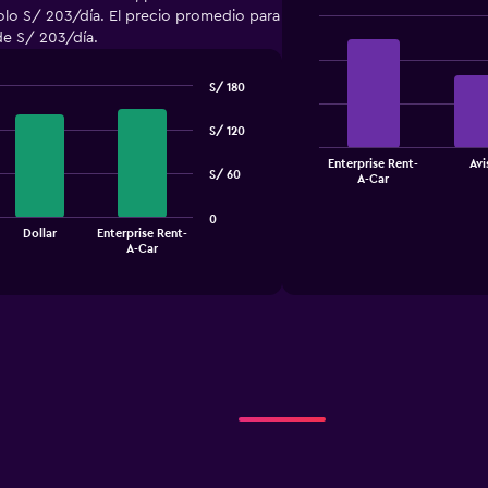
olo S/ 203/día. El precio promedio para
de S/ 203/día.
Bar
Chart
graphic.
chart
with
S/ 180
4
bars.
S/ 120
The
Enterprise Rent-
Avi
chart
End
S/ 60
A-Car
of
has
interactive
1
chart
0
X
Dollar
Enterprise Rent-
A-Car
axis
displaying
categories.
Range:
4
categories.
The
chart
has
1
Y
axis