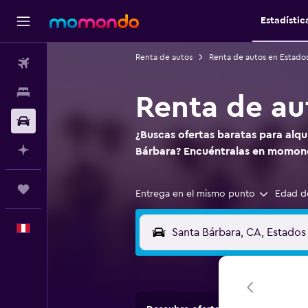
Estadístic
Renta de autos
Renta de autos en Estado
Vuelos
Alojamientos
Renta de au
Autos
¿Buscas ofertas baratas para alqu
Planifica con IA
Bárbara? Encuéntralas en momon
Trips
Entrega en el mismo punto
Edad d
Español