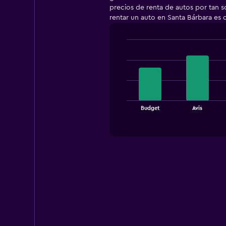
precios de renta de autos por tan s
rentar un auto en Santa Bárbara es 
Bar
Chart
graphic.
chart
with
4
bars.
The
Budget
Avis
chart
End
of
has
interactive
1
chart
X
axis
displaying
categories.
Range:
4
categories.
The
chart