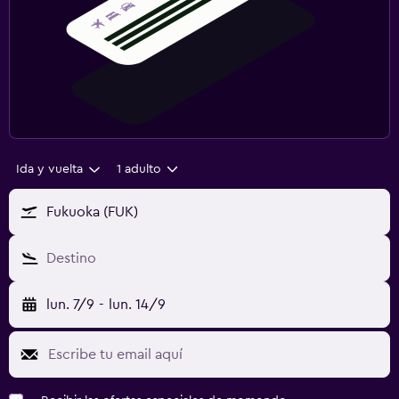
Ida y vuelta
1 adulto
Fukuoka (FUK)
Destino
lun. 7/9
-
lun. 14/9