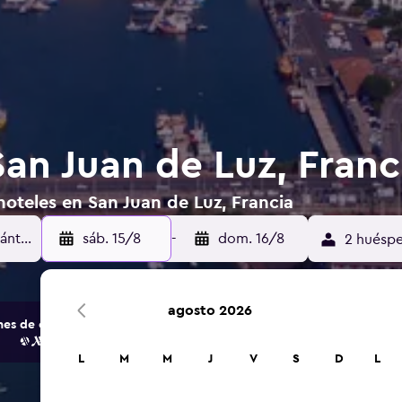
an Juan de Luz, Franc
oteles en San Juan de Luz, Francia
sáb. 15/8
-
dom. 16/8
2 huéspe
agosto 2026
s de opciones de hoteles y alojamientos.
L
M
M
J
V
S
D
L