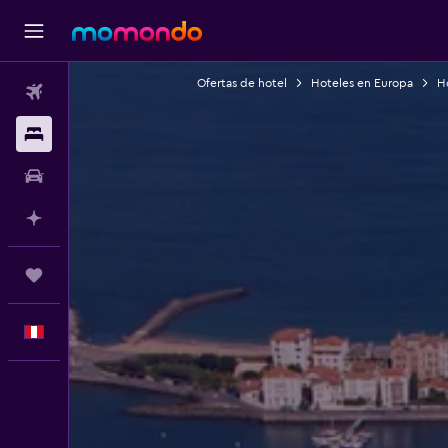
Ofertas de hotel
Hoteles en Europa
Ho
Vuelos
Alojamientos
Autos
Planifica con IA
Trips
Español