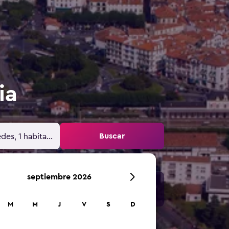
ia
Buscar
des, 1 habitación
septiembre 2026
M
M
J
V
S
D