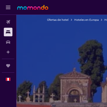
Ofertas de hotel
Hoteles en Europa
Ho
Vuelos
Alojamientos
Autos
Planifica con IA
Trips
Español