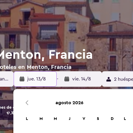
Menton, Francia
oteles en Menton, Francia
jue. 13/8
-
vie. 14/8
2 huéspe
agosto 2026
s de opciones de hoteles y alojamientos.
L
M
M
J
V
S
D
L