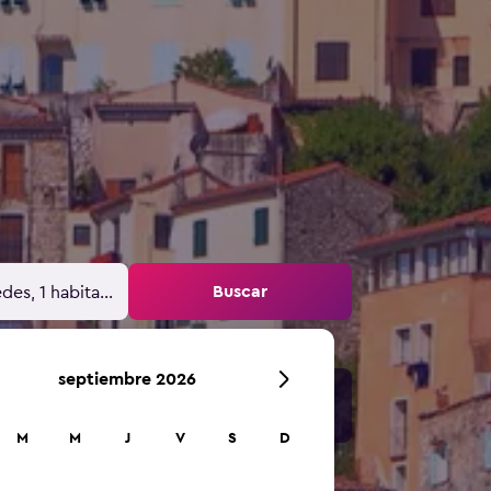
Buscar
des, 1 habitación
septiembre 2026
M
M
J
V
S
D