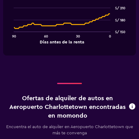
Line
Chart
graphic.
chart
S/ 210
with
91
S/ 180
data
points.
S/ 150
90
60
30
0
The
End
Días antes de la renta
chart
of
interactive
has
chart
1
X
axis
displaying
Días
antes
de
Ofertas de alquiler de autos en
la
renta.
Aeropuerto Charlottetown encontradas
Range:
en momondo
91
categories.
Encuentra el auto de alquiler en Aeropuerto Charlottetown que
The
más te convenga
chart