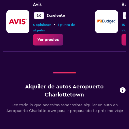
Avis
Bu
Excelente
9.0
8.
•
6 opiniones
1 punto de
15 o
alquiler
alqu
Ver precios
V
Alquiler de autos Aeropuerto
Charlottetown
Lee todo lo que necesitas saber sobre alquilar un auto en
Aeropuerto Charlottetown para ir preparando tu próximo viaje