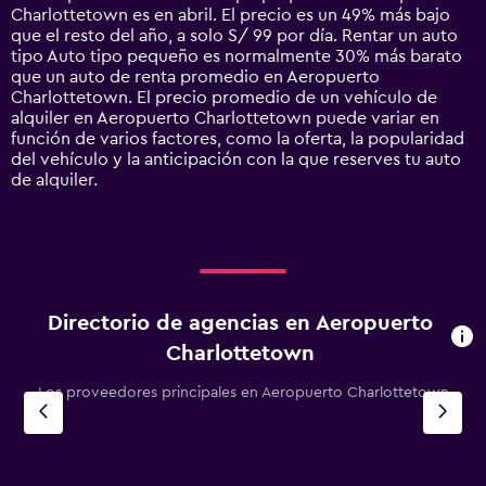
chart
Charlottetown es en abril. El precio es un 49% más bajo
has
que el resto del año, a solo S/ 99 por día. Rentar un auto
1
tipo Auto tipo pequeño es normalmente 30% más barato
Y
que un auto de renta promedio en Aeropuerto
axis
Charlottetown. El precio promedio de un vehículo de
displaying
alquiler en Aeropuerto Charlottetown puede variar en
values.
función de varios factores, como la oferta, la popularidad
Range:
del vehículo y la anticipación con la que reserves tu auto
0
de alquiler.
to
450.
Directorio de agencias en Aeropuerto
Charlottetown
Los proveedores principales en Aeropuerto Charlottetown