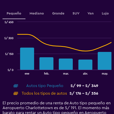
has
1
Y
Pequeño
Mediano
Grande
SUV
Van
Lujo
axis
displaying
S/ 450
values.
Combination
Chart
Range:
graphic.
chart
150
with
S/ 300
to
2
data
240.
series.
S/ 150
The
chart
has
S/ 0
1
End
ene
feb.
mar.
abr.
may.
of
X
interactive
axis
chart
Autos tipo Pequeño
S/ 99 - S/ 349
displaying
categories.
Todos los tipos de autos
S/ 176 - S/ 356
Range:
14
El precio promedio de una renta de Auto tipo pequeño en
categories.
Aeropuerto Charlottetown es de S/ 191. El momento más
The
barato para rentar un Auto tipo pequeño en Aeropuerto