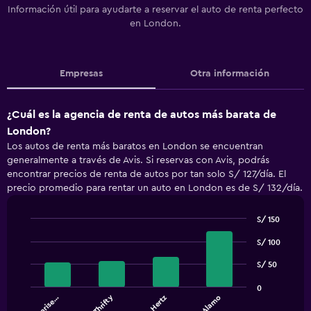
Información útil para ayudarte a reservar el auto de renta perfecto
en London.
Empresas
Otra información
¿Cuál es la agencia de renta de autos más barata de
London?
Los autos de renta más baratos en London se encuentran
generalmente a través de Avis. Si reservas con Avis, podrás
encontrar precios de renta de autos por tan solo S/ 127/día. El
precio promedio para rentar un auto en London es de S/ 132/día.
S/ 150
Bar
Chart
S/ 100
graphic.
chart
with
S/ 50
4
bars.
0
Thrifty
Hertz
Alamo
The