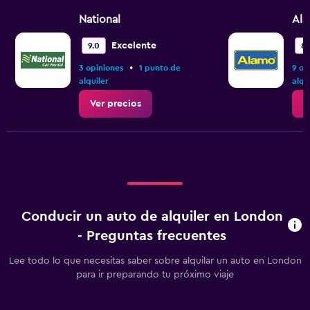
National
Al
Excelente
9.0
8.
•
3 opiniones
1 punto de
9 op
alquiler
alqu
Ver precios
V
Conducir un auto de alquiler en London
- Preguntas frecuentes
Lee todo lo que necesitas saber sobre alquilar un auto en London
para ir preparando tu próximo viaje