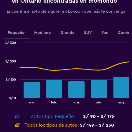
en Ontario encontradas en momondo
has
1
Encuentra el auto de alquiler en London que más te convenga
Y
axis
displaying
values.
Pequeño
Mediano
Grande
SUV
Van
Camion
Range:
S/ 300
0
Combination
to
Chart
graphic.
chart
2.4.
with
S/ 200
2
data
series.
S/ 100
The
chart
has
S/ 0
1
End
ene
feb.
mar.
abr.
may.
of
X
interactive
axis
chart
Autos tipo Pequeño
S/ 90 - S/ 176
displaying
categories.
Todos los tipos de autos
S/ 149 - S/ 250
Range: