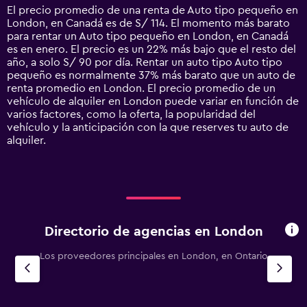
14
El precio promedio de una renta de Auto tipo pequeño en
categories.
London, en Canadá es de S/ 114. El momento más barato
The
para rentar un Auto tipo pequeño en London, en Canadá
chart
es en enero. El precio es un 22% más bajo que el resto del
has
año, a solo S/ 90 por día. Rentar un auto tipo Auto tipo
1
pequeño es normalmente 37% más barato que un auto de
Y
renta promedio en London. El precio promedio de un
axis
vehículo de alquiler en London puede variar en función de
displaying
varios factores, como la oferta, la popularidad del
values.
vehículo y la anticipación con la que reserves tu auto de
Range:
alquiler.
0
to
300.
Directorio de agencias en London
Los proveedores principales en London, en Ontario