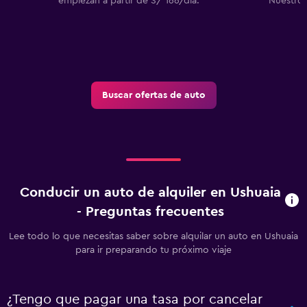
empiezan a partir de S/ 166/día.
Nuestros
C
Buscar ofertas de auto
Conducir un auto de alquiler en Ushuaia
- Preguntas frecuentes
Lee todo lo que necesitas saber sobre alquilar un auto en Ushuaia
para ir preparando tu próximo viaje
¿Tengo que pagar una tasa por cancelar