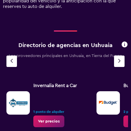
popularidad del vehículo y la anticipación con la que
Range:
reserves tu auto de alquiler.
0
to
360.
Directorio de agencias en Ushuaia
Los proveedores principales en Ushuaia, en Tierra del Fuego
Invernalia Rent a Car
Bu
1 punto de alquiler
2 pu
Ver precios
V