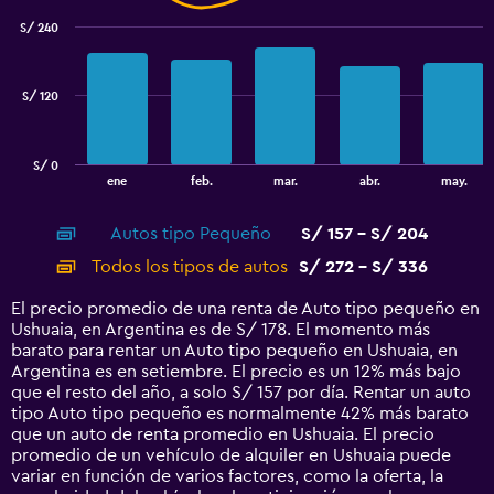
with
S/ 240
2
data
series.
S/ 120
The
chart
has
S/ 0
1
End
ene
feb.
mar.
abr.
may.
of
X
interactive
axis
chart
Autos tipo Pequeño
S/ 157 - S/ 204
displaying
categories.
Todos los tipos de autos
S/ 272 - S/ 336
Range:
14
El precio promedio de una renta de Auto tipo pequeño en
categories.
Ushuaia, en Argentina es de S/ 178. El momento más
The
barato para rentar un Auto tipo pequeño en Ushuaia, en
chart
Argentina es en setiembre. El precio es un 12% más bajo
has
que el resto del año, a solo S/ 157 por día. Rentar un auto
1
tipo Auto tipo pequeño es normalmente 42% más barato
Y
que un auto de renta promedio en Ushuaia. El precio
axis
promedio de un vehículo de alquiler en Ushuaia puede
displaying
variar en función de varios factores, como la oferta, la
values.