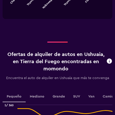
Volkswagen Gol
The
chart
End
of
has
interactive
1
chart
X
axis
displaying
categories.
Range:
5
categories.
Ofertas de alquiler de autos en Ushuaia,
The
chart
en Tierra del Fuego encontradas en
has
momondo
1
Y
Encuentra el auto de alquiler en Ushuaia que más te convenga
axis
displaying
values.
Range:
Pequeño
Mediano
Grande
SUV
Van
Camion
0
to
S/ 360
36.
Combination
Chart
graphic.
chart