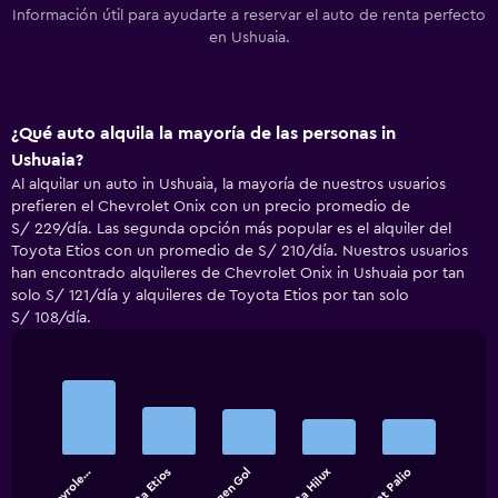
Información útil para ayudarte a reservar el auto de renta perfecto
en Ushuaia.
¿Qué auto alquila la mayoría de las personas in
Ushuaia?
Al alquilar un auto in Ushuaia, la mayoría de nuestros usuarios
prefieren el Chevrolet Onix con un precio promedio de
S/ 229/día. Las segunda opción más popular es el alquiler del
Toyota Etios con un promedio de S/ 210/día. Nuestros usuarios
han encontrado alquileres de Chevrolet Onix in Ushuaia por tan
solo S/ 121/día y alquileres de Toyota Etios por tan solo
S/ 108/día.
Bar
Chart
graphic.
chart
with
5
bars.
Chevrole…
Toyota Etios
Toyota Hilux
Fiat Palio