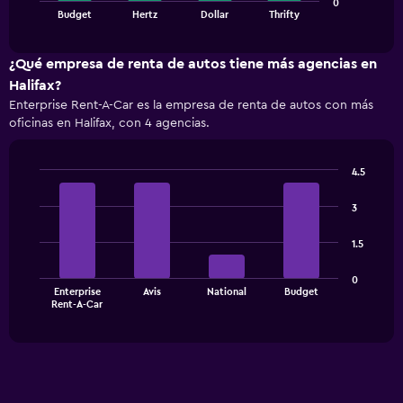
0
chart
End
Budget
Hertz
Dollar
Thrifty
of
has
interactive
1
chart
X
¿Qué empresa de renta de autos tiene más agencias en
axis
Halifax?
displaying
Enterprise Rent-A-Car es la empresa de renta de autos con más
categories.
oficinas en Halifax, con 4 agencias.
Range:
4
categories.
4.5
The
Bar
Chart
chart
graphic.
chart
3
has
with
1
4
1.5
bars.
Y
axis
The
displaying
0
Enterprise
Avis
National
Budget
chart
values.
End
Rent-A-Car
of
has
Range:
interactive
1
0
chart
X
to
axis
150.
displaying
categories.