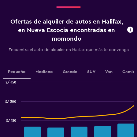
Range:
4
categories.
Ofertas de alquiler de autos en Halifax,
The
chart
en Nueva Escocia encontradas en
has
momondo
1
Y
Encuentra el auto de alquiler en Halifax que más te convenga
axis
displaying
values.
Range:
Pequeño
Mediano
Grande
SUV
Van
Camion
0
to
S/ 450
4.5.
Combination
Chart
graphic.
chart
with
S/ 300
2
data
series.
S/ 150
The
chart
has