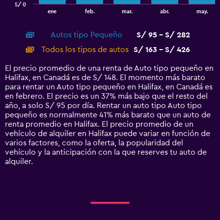
S/ 0
1
End
ene
feb.
mar.
abr.
may.
of
X
interactive
axis
chart
Autos tipo Pequeño
S/ 95 - S/ 282
displaying
categories.
Todos los tipos de autos
S/ 163 - S/ 426
Range:
14
El precio promedio de una renta de Auto tipo pequeño en
categories.
Halifax, en Canadá es de S/ 148. El momento más barato
The
para rentar un Auto tipo pequeño en Halifax, en Canadá es
chart
en febrero. El precio es un 37% más bajo que el resto del
has
año, a solo S/ 95 por día. Rentar un auto tipo Auto tipo
1
pequeño es normalmente 41% más barato que un auto de
Y
renta promedio en Halifax. El precio promedio de un
axis
vehículo de alquiler en Halifax puede variar en función de
displaying
varios factores, como la oferta, la popularidad del
values.
vehículo y la anticipación con la que reserves tu auto de
Range:
alquiler.
0
to
450.