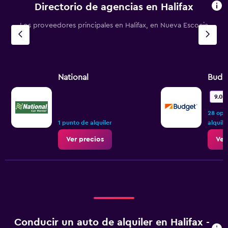
Directorio de agencias en Halifax
Los proveedores principales en Halifax, en Nueva Escocia
National
Budg
9.0
28 opi
1 punto de alquiler
alquile
Ver precios
Ver
Conducir un auto de alquiler en Halifax -