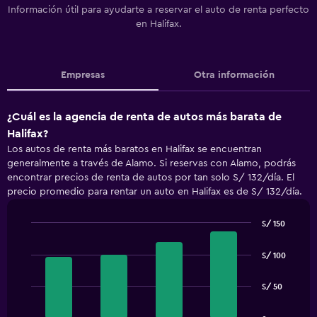
Información útil para ayudarte a reservar el auto de renta perfecto
en Halifax.
Empresas
Otra información
¿Cuál es la agencia de renta de autos más barata de
Halifax?
Los autos de renta más baratos en Halifax se encuentran
generalmente a través de Alamo. Si reservas con Alamo, podrás
encontrar precios de renta de autos por tan solo S/ 132/día. El
precio promedio para rentar un auto en Halifax es de S/ 132/día.
S/ 150
Bar
Chart
graphic.
chart
S/ 100
with
4
bars.
S/ 50
The