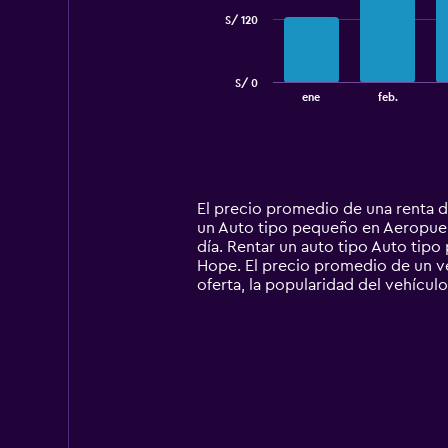
S/ 120
The
chart
has
S/ 0
1
End
ene
feb.
of
X
interactive
axis
chart
displaying
categories.
Range:
14
El precio promedio de una renta 
categories.
un Auto tipo pequeño en Aeropuert
The
día. Rentar un auto tipo Auto ti
chart
Hope. El precio promedio de un ve
has
oferta, la popularidad del vehículo
1
Y
axis
displaying
values.
Range:
0
to