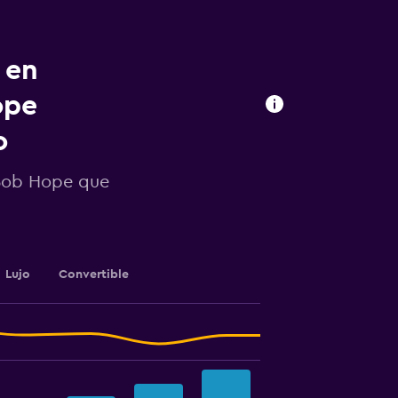
 en
ope
o
 Bob Hope que
Lujo
Convertible