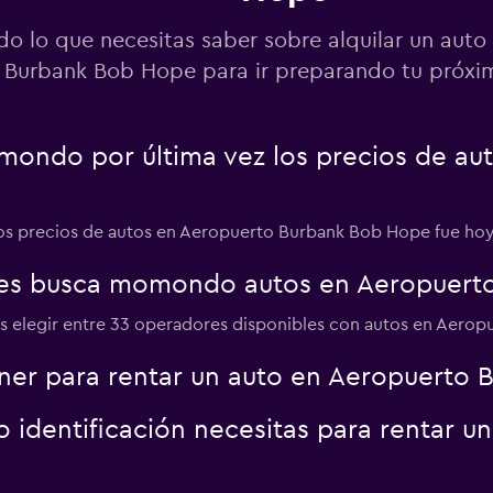
quiler
do lo que necesitas saber sobre alquilar un auto
Burbank Bob Hope para ir preparando tu próxim
Ver precios
ondo por última vez los precios de au
 los precios de autos en Aeropuerto Burbank Bob Hope fue hoy
res busca momondo autos en Aeropuert
Ver precios
s elegir entre 33 operadores disponibles con autos en Aero
ner para rentar un auto en Aeropuerto
identificación necesitas para rentar u
ar
Ver precios