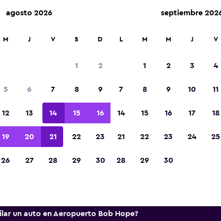
agosto 2026
septiembre 202
lquilar en más de 70 000 ubicaciones con momondo.
M
J
V
S
D
L
M
M
J
V
1
2
1
2
3
4
ormación y tendencias de los 
5
6
7
8
9
7
8
9
10
11
nta en Aeropuerto Burbank B
12
13
14
15
16
14
15
16
17
18
mación útil para ayudarte a reservar el auto de r
19
20
21
22
23
21
22
23
24
25
en Aeropuerto Burbank Bob Hope.
26
27
28
29
30
28
29
30
ecios
uilar un auto en Aeropuerto Bob Hope?