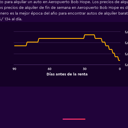
to para alquilar un auto en Aeropuerto Bob Hope. Los precios de alqu
los precios de alquiler de fin de semana en Aeropuerto Bob Hope es d
enero es la mejor época del año para encontrar autos de alquiler ba
/ 134 al día.
S/
Line
Chart
graphic.
chart
S/
with
91
S/
data
points.
S/
90
60
30
0
The
End
Días antes de la renta
chart
of
interactive
has
chart
1
X
axis
displaying
Días
antes
de
la