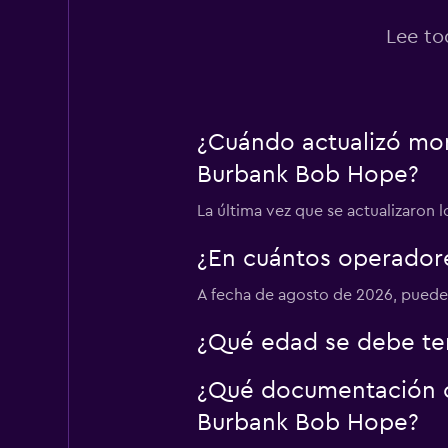
1 punto de al
Lee to
Fox
Aceptable
6.2
¿Cuándo actualizó mom
22 opiniones
Burbank Bob Hope?
1 punto de alquiler
La última vez que se actualizaron
¿En cuántos operado
Dollar
Aceptable
A fecha de agosto de 2026, puede
6.0
8 opiniones
¿Qué edad se debe te
1 punto de alquiler
¿Qué documentación o 
Burbank Bob Hope?
Economy Rent a C