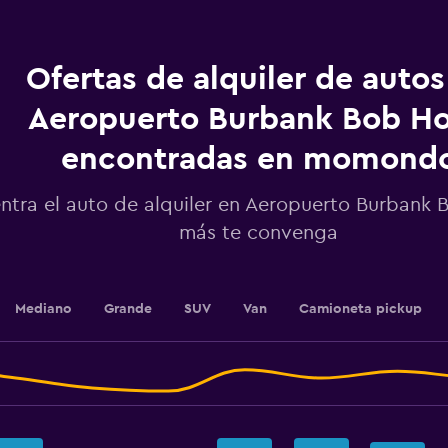
renta.
Range:
91
categories.
Ofertas de alquiler de autos
The
chart
Aeropuerto Burbank Bob H
has
1
encontradas en momond
Y
axis
displaying
ntra el auto de alquiler en Aeropuerto Burbank
values.
más te convenga
Range:
120
to
150.
Mediano
Grande
SUV
Van
Camioneta pickup