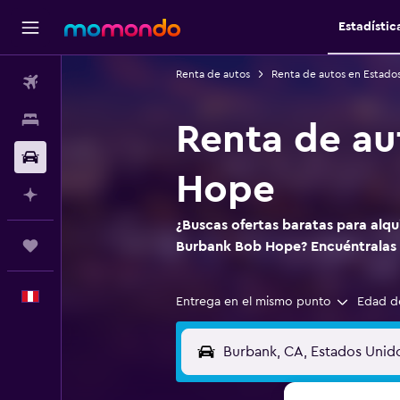
Estadístic
Renta de autos
Renta de autos en Estado
Vuelos
Alojamientos
Renta de au
Autos
Hope
Planifica con IA
¿Buscas ofertas baratas para alqu
Trips
Burbank Bob Hope? Encuéntrala
Español
Entrega en el mismo punto
Edad d