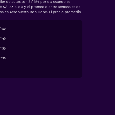
iler de autos son S/ 124 por día cuando se
e S/ 186 al día y el promedio entre semana es de
ratos en Aeropuerto Bob Hope. El precio promedio
 150
 140
 130
 120