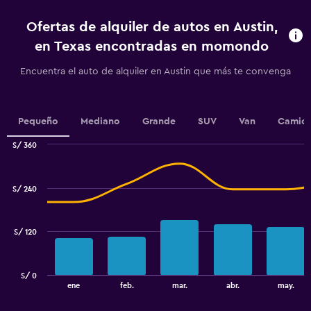
4
categories.
Ofertas de alquiler de autos en Austin,
The
chart
en Texas encontradas en momondo
has
1
Encuentra el auto de alquiler en Austin que más te convenga
Y
axis
displaying
values.
Pequeño
Mediano
Grande
SUV
Van
Camion
Range:
S/ 360
0
Combination
to
Chart
graphic.
chart
12.
with
S/ 240
2
data
series.
S/ 120
The
chart
has
S/ 0
1
End
ene
feb.
mar.
abr.
may.
of
X
interactive
axis
chart