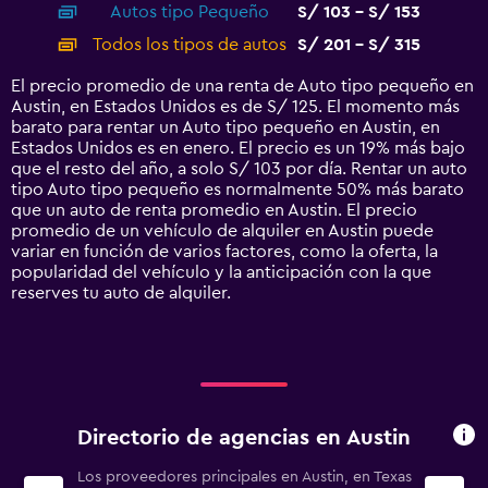
Autos tipo Pequeño
S/ 103 - S/ 153
displaying
categories.
Todos los tipos de autos
S/ 201 - S/ 315
Range:
14
El precio promedio de una renta de Auto tipo pequeño en
categories.
Austin, en Estados Unidos es de S/ 125. El momento más
The
barato para rentar un Auto tipo pequeño en Austin, en
chart
Estados Unidos es en enero. El precio es un 19% más bajo
has
que el resto del año, a solo S/ 103 por día. Rentar un auto
1
tipo Auto tipo pequeño es normalmente 50% más barato
Y
que un auto de renta promedio en Austin. El precio
axis
promedio de un vehículo de alquiler en Austin puede
displaying
variar en función de varios factores, como la oferta, la
values.
popularidad del vehículo y la anticipación con la que
Range:
reserves tu auto de alquiler.
0
to
360.
Directorio de agencias en Austin
Los proveedores principales en Austin, en Texas