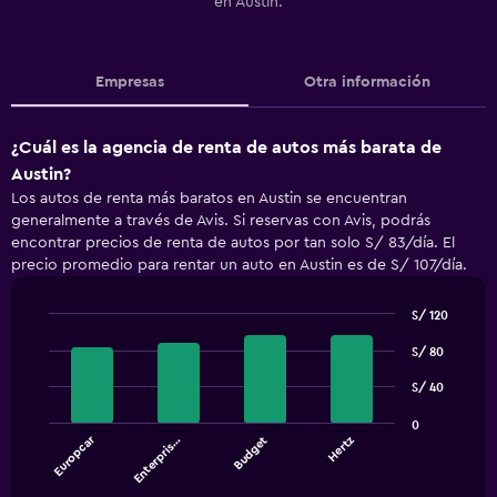
en Austin.
Empresas
Otra información
¿Cuál es la agencia de renta de autos más barata de
Austin?
Los autos de renta más baratos en Austin se encuentran
generalmente a través de Avis. Si reservas con Avis, podrás
encontrar precios de renta de autos por tan solo S/ 83/día. El
precio promedio para rentar un auto en Austin es de S/ 107/día.
S/ 120
Bar
Chart
S/ 80
graphic.
chart
with
S/ 40
4
bars.
0
Europcar
Enterpris…
Budget
Hertz
The
chart
End
of
has