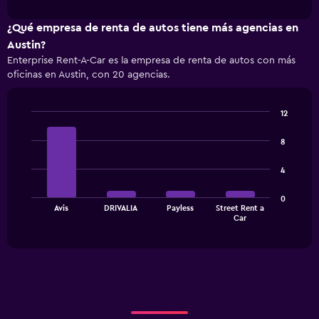
interactive
1
chart
X
¿Qué empresa de renta de autos tiene más agencias en
axis
Austin?
displaying
Enterprise Rent-A-Car es la empresa de renta de autos con más
categories.
oficinas en Austin, con 20 agencias.
Range:
4
categories.
12
The
Bar
Chart
chart
graphic.
chart
8
has
with
1
4
4
bars.
Y
axis
The
displaying
0
Avis
DRIVALIA
Payless
Street Rent a
chart
values.
End
Car
of
has
Range:
interactive
1
0
chart
X
to
axis
120.
displaying
categories.
Range: