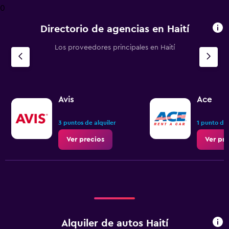
4
0
categories.
The
Directorio de agencias en Haití
chart
has
Los proveedores principales en Haití
1
Y
axis
displaying
values.
Range:
Avis
Ace
0
to
3 puntos de alquiler
1 punto de 
3.6.
Ver precios
Ver pr
Alquiler de autos Haití