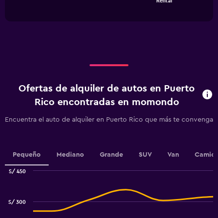
Rental
of
has
interactive
1
chart
X
axis
displaying
categories.
Range:
4
categories.
Ofertas de alquiler de autos en Puerto
The
chart
Rico encontradas en momondo
has
1
Encuentra el auto de alquiler en Puerto Rico que más te convenga
Y
axis
displaying
values.
Pequeño
Mediano
Grande
SUV
Van
Camion
Range:
S/ 450
0
Combination
to
Chart
graphic.
chart
12.
with
S/ 300
2
data