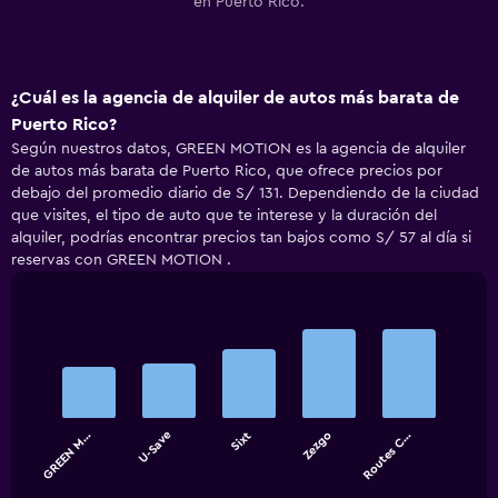
en Puerto Rico.
¿Cuál es la agencia de alquiler de autos más barata de
Puerto Rico?
Según nuestros datos, GREEN MOTION es la agencia de alquiler
de autos más barata de Puerto Rico, que ofrece precios por
debajo del promedio diario de S/ 131. Dependiendo de la ciudad
que visites, el tipo de auto que te interese y la duración del
alquiler, podrías encontrar precios tan bajos como S/ 57 al día si
reservas con GREEN MOTION .
Bar
Chart
graphic.
chart
with
5
bars.
GREEN M…
U-Save
Sixt
Zezgo
Routes C…
The
chart
End
of
has
interactive