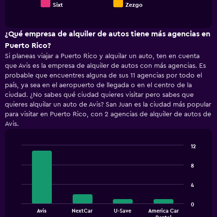
Sixt
Zezgo
End
of
interactive
chart
¿Qué empresa de alquiler de autos tiene más agencias en
Puerto Rico?
Si planeas viajar a Puerto Rico y alquilar un auto, ten en cuenta
que Avis es la empresa de alquiler de autos con más agencias. Es
probable que encuentres alguna de sus 11 agencias por todo el
país, ya sea en el aeropuerto de llegada o en el centro de la
ciudad. ¿No sabes qué ciudad quieres visitar pero sabes que
quieres alquilar un auto de Avis? San Juan es la ciudad más popular
para visitar en Puerto Rico, con 2 agencias de alquiler de autos de
Avis.
12
Bar
Chart
graphic.
chart
8
with
4
4
bars.
The
0
Avis
NextCar
U-Save
America Car
chart
End