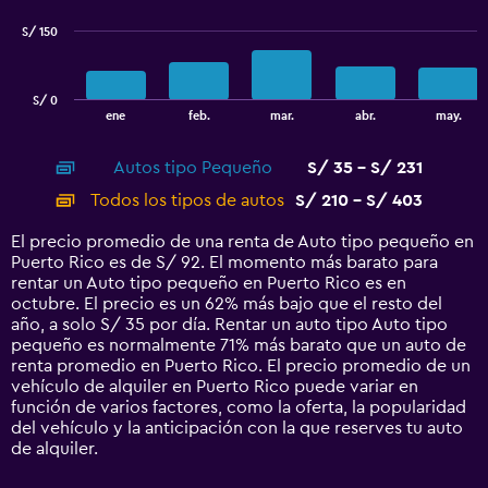
series.
S/ 150
The
chart
has
S/ 0
1
End
ene
feb.
mar.
abr.
may.
of
X
interactive
axis
chart
Autos tipo Pequeño
S/ 35 - S/ 231
displaying
categories.
Todos los tipos de autos
S/ 210 - S/ 403
Range:
14
El precio promedio de una renta de Auto tipo pequeño en
categories.
Puerto Rico es de S/ 92. El momento más barato para
The
rentar un Auto tipo pequeño en Puerto Rico es en
chart
octubre. El precio es un 62% más bajo que el resto del
has
año, a solo S/ 35 por día. Rentar un auto tipo Auto tipo
1
pequeño es normalmente 71% más barato que un auto de
Y
renta promedio en Puerto Rico. El precio promedio de un
axis
vehículo de alquiler en Puerto Rico puede variar en
displaying
función de varios factores, como la oferta, la popularidad
values.
del vehículo y la anticipación con la que reserves tu auto
Range:
de alquiler.
0
to