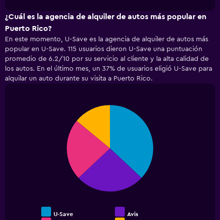
1
chart
X
¿Cuál es la agencia de alquiler de autos más popular en
axis
Puerto Rico?
displaying
En este momento, U-Save es la agencia de alquiler de autos más
categories.
popular en U-Save. 115 usuarios dieron U-Save una puntuación
Range:
promedio de 6.2/10 por su servicio al cliente y la alta calidad de
5
los autos. En el último mes, un 37% de usuarios eligió U-Save para
categories.
alquilar un auto durante su visita a Puerto Rico.
The
chart
has
1
Pie
Chart
Y
graphic.
chart
with
axis
4
displaying
slices.
values.
Range:
0
to
120.
U-Save
Avis