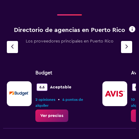
450.
Directorio de agencias en Puerto Rico
Los proveedores principales en Puerto Rico
Budget
Avi
Aceptable
6.6
6.
•
2 opiniones
4 puntos de
10 o
alquiler
alqu
Ver precios
V