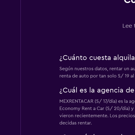
Co
Thrifty
Lee 
1 punto de alquiler
¿Cuánto cuesta alquil
Sunnycars
Según nuestros datos, rentar un a
1 punto de alquiler
renta de auto por tan solo S/ 19 al
¿Cuál es la agencia d
MEXRENTACAR (S/ 17/día) es la age
Economy Rent a Car (S/ 20/día) y 
vieron recientemente. Los precios 
decidas rentar.