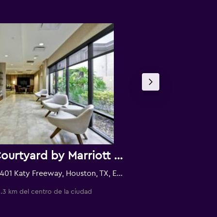
Courtyard by Marriott Houston I-10 West/Energy Corridor
12401 Katy Freeway, Houston, TX, Estados Unidos
.3 km del centro de la ciudad
27.5 km del centro