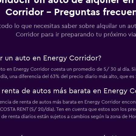
nducir un auto de alquiler en
Corridor - Preguntas frecue
Ver precios
todo lo que necesitas saber sobre alquilar un au
Corridor para ir preparando tu próximo via
ar un auto en Energy Corridor?
Ver precios
uto en Energy Corridor cuesta un promedio de S/ 30 al día. S
 día, una diferencia del 63% del precio diario más alto, que es 
e renta de autos más barata en Energy C
ncia de renta de autos más barata en Energy Corridor encontr
COSTA RENT (S/ 20/día). Ten en cuenta que estos son los pre
de renta diarios están sujetos a cambios según la zona de Hou