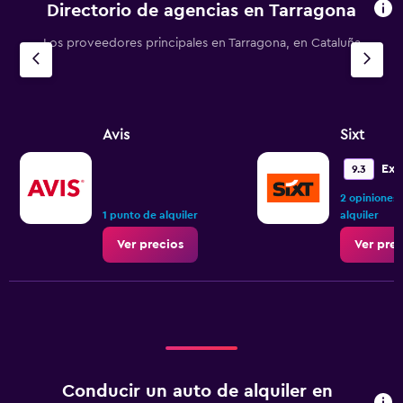
Directorio de agencias en Tarragona
Los proveedores principales en Tarragona, en Cataluña
Avis
Sixt
Exc
9.3
2 opiniones
1 punto de alquiler
alquiler
Ver precios
Ver prec
Conducir un auto de alquiler en