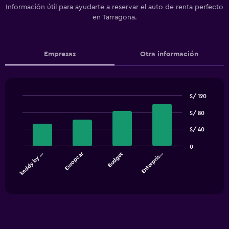
Información útil para ayudarte a reservar el auto de renta perfecto
en Tarragona.
Empresas
Otra información
S/ 120
Bar
Chart
S/ 80
graphic.
chart
with
S/ 40
4
bars.
0
Europcar
keddy by …
Budget
Enterpris…
The
chart
End
of
has
interactive
1
chart
X
axis
displaying
categories.