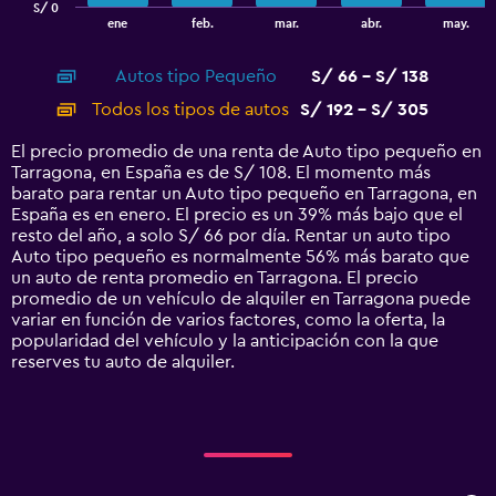
S/ 0
1
End
ene
feb.
mar.
abr.
may.
of
X
interactive
axis
chart
Autos tipo Pequeño
S/ 66 - S/ 138
displaying
categories.
Todos los tipos de autos
S/ 192 - S/ 305
Range:
14
El precio promedio de una renta de Auto tipo pequeño en
categories.
Tarragona, en España es de S/ 108. El momento más
The
barato para rentar un Auto tipo pequeño en Tarragona, en
chart
España es en enero. El precio es un 39% más bajo que el
has
resto del año, a solo S/ 66 por día. Rentar un auto tipo
1
Auto tipo pequeño es normalmente 56% más barato que
Y
un auto de renta promedio en Tarragona. El precio
axis
promedio de un vehículo de alquiler en Tarragona puede
displaying
variar en función de varios factores, como la oferta, la
values.
popularidad del vehículo y la anticipación con la que
Range:
reserves tu auto de alquiler.
0
to
360.