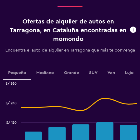
Range:
4
categories.
Ofertas de alquiler de autos en
The
chart
Tarragona, en Cataluña encontradas en
has
momondo
1
Y
Encuentra el auto de alquiler en Tarragona que más te convenga
axis
displaying
values.
Range:
Pequeño
Mediano
Grande
SUV
Van
Lujo
0
to
S/ 360
120.
Combination
Chart
graphic.
chart
with
S/ 240
2
data
series.
S/ 120
The
chart
has