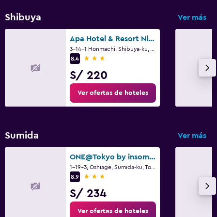
Shibuya
Ver más
Apa Hotel & Resort Nishishinjuku Gochome Ekimae Tower
3-14-1 Honmachi, Shibuya-ku, Tokio
3 estrellas
8.4
S/ 220
Ver ofertas de hoteles
Sumida
Ver más
ONE@Tokyo by insomnia
1-19-3, Oshiage, Sumida-ku, Tokio
3 estrellas
8.9
S/ 234
Ver ofertas de hoteles