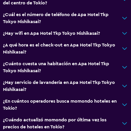
del centro de Tokio?
Lavandería
¿Cuál es el número de teléfono de Apa Hotel Tkp
Lavandería
Tokyo Nishikasai?
Servicio de planchado
¿Hay wifi en Apa Hotel Tkp Tokyo Nishikasai?
Servicios de lavandería/tintorería
¿A qué hora es el check-out en Apa Hotel Tkp Tokyo
Plancha y tabla de planchar
Nishikasai?
Plancha para pantalones
¿Cuánto cuesta una habitación en Apa Hotel Tkp
Tokyo Nishikasai?
Habitación
¿Hay servicio de lavandería en Apa Hotel Tkp Tokyo
Almohada de plumas
Nishikasai?
Enchufe cerca de la cama
¿En cuántos operadores busca momondo hoteles en
Despertador
Tokio?
Perchero
¿Cuándo actualizó momondo por última vez los
precios de hoteles en Tokio?
Comedor