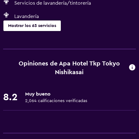
Servicios de lavandería/tintorería
Lavandería
Mostrar los 63 servicios
Servicios básicos
Wifi gratis
Wifi disponible en todas las instalaciones
Opiniones de Apa Hotel Tkp Tokyo
Internet
Nishikasai
Ropa de cama
Toallas
Muy bueno
8.2
Extinguidor
2,064 calificaciones verificadas
Artículos de aseo gratis
Champú
Alarma de humo