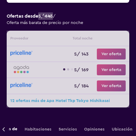
Ofertas desde
S/ 143
/
Oferta más barata de precio por noche
Proveedor
Total noche
S/ 143
Ver oferta
S/ 169
Ver oferta
S/ 184
Ver oferta
12 ofertas más de Apa Hotel Tkp Tokyo Nishikasai
cerca de
Habitaciones
Servicios
Opiniones
Ubicación