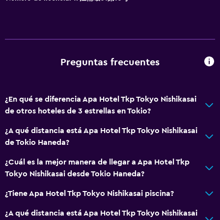
Papel higiénico
Cepillo de dientes
Baño privado
Preguntas frecuentes
Accesibilidad y adecuación
Habitaciones para no fumadores disponibles
¿En qué se diferencia Apa Hotel Tkp Tokyo Nishikasai
Accesibilidad
de otros hoteles de 3 estrellas en Tokio?
Ascensor
¿A qué distancia está Apa Hotel Tkp Tokyo Nishikasai
Estacionamiento accesible
de Tokio Haneda?
Almohada sin plumas
¿Cuál es la mejor manera de llegar a Apa Hotel Tkp
Inodoro con barras de apoyo
Tokyo Nishikasai desde Tokio Haneda?
Plantas superiores accesibles por ascensor
¿Tiene Apa Hotel Tkp Tokyo Nishikasai piscina?
Plantas superiores accesibles por escaleras
Áreas designadas para fumadores
¿A qué distancia está Apa Hotel Tkp Tokyo Nishikasai