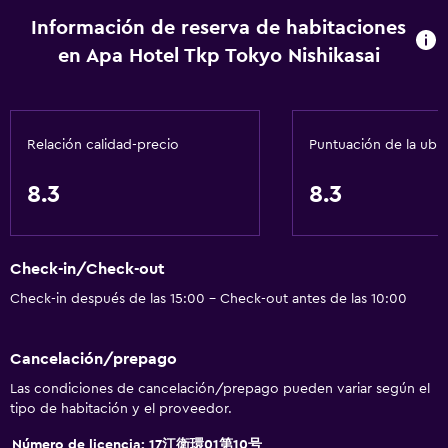
Calefacción
Información de reserva de habitaciones
Gel de ducha
en Apa Hotel Tkp Tokyo Nishikasai
Aire acondicionado
Papeleras
Acondicionador
Relación calidad-precio
Puntuación de la ubi
Baño
8.3
8.3
Yukata (bata de baño japonesa)
Baño compartido
Check-in/Check-out
Ducha
Check-in después de las 15:00 - Check-out antes de las 10:00
Gorro de baño
Tina de baño
Cancelación/prepago
Bidé
Las condiciones de cancelación/prepago pueden variar según el
Secador de pelo
tipo de habitación y el proveedor.
Aseo
Número de licencia: 17江衛環01第10号