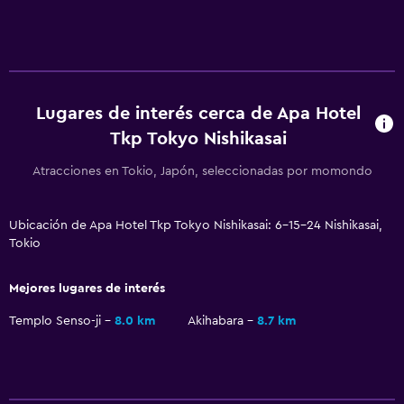
Tetera eléctrica
Tetera
Nevera
Máquina expendedora (bebidas)
Lugares de interés cerca de Apa Hotel
Tkp Tokyo Nishikasai
General
Atracciones en Tokio, Japón, seleccionadas por momondo
Pantuflas
Teléfono
Ubicación de Apa Hotel Tkp Tokyo Nishikasai: 6-15-24 Nishikasai,
Tokio
Alfombrado
Espacio de almacenamiento
Mejores lugares de interés
Templo Senso-ji
8.0 km
Akihabara
8.7 km
Servicios y facilidades
Instalaciones para reuniones
Acceso con tarjeta