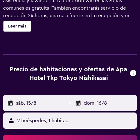
asistencia y lavandería. La conexión wifi en las zonas
comunes es gratuita. También encontrarás servicio de
recepción 24 horas, una caja fuerte en la recepción y un
salón de eventos. Se incluye un servicio de limpieza
Leer más
limitado. APA Hotel TKP Tokyo Nishikasai ofrece 124
alojamientos con aire acondicionado, zapatillas y artículos
de higiene personal gratuitos. Se ofrece una televisión de
pantalla plana en todas las habitaciones. Los baños están
equipados con ducha y bañera combinadas y bidé. Este
hotel en Tokio ofrece acceso a Internet por cable y wifi
Precio de habitaciones y ofertas de Apa
gratis. Los servicios para las personas de negocios
Hotel Tkp Tokyo Nishikasai
incluyen escritorio y teléfono. Se ofrece servicio de
limpieza todos los días y es posible solicitar masajes en la
habitación. Se ofrece servicio de limpieza de forma
sáb. 15/8
-
dom. 16/8
limitada.
2 huéspedes, 1 habitación