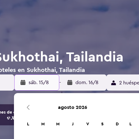
ukhothai, Tailandia
teles en Sukhothai, Tailandia
sáb. 15/8
-
dom. 16/8
2 huéspe
agosto 2026
s de opciones de hoteles y alojamientos.
L
M
M
J
V
S
D
L