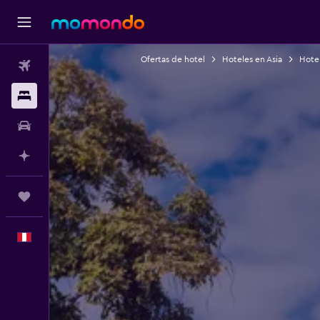
Ofertas de hotel
Hoteles en Asia
Hotel
Vuelos
Alojamientos
Autos
Planifica con IA
Trips
Español