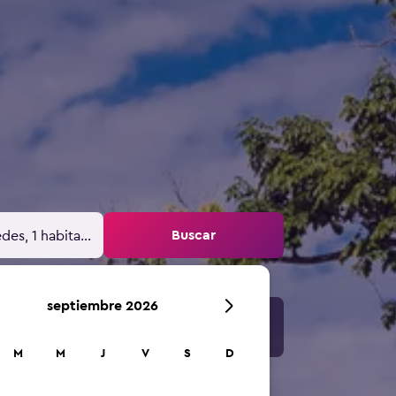
Buscar
des, 1 habitación
septiembre 2026
M
M
J
V
S
D