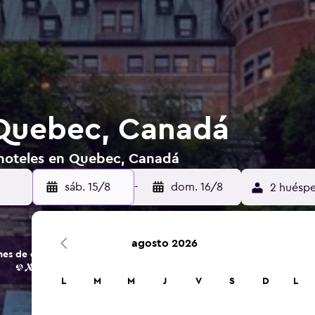
 Quebec, Canadá
 hoteles en Quebec, Canadá
sáb. 15/8
-
dom. 16/8
2 huéspe
agosto 2026
s de opciones de hoteles y alojamientos.
L
M
M
J
V
S
D
L