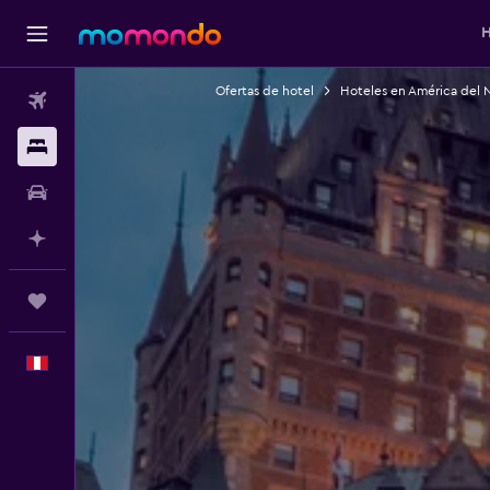
H
Ofertas de hotel
Hoteles en América del 
Vuelos
Alojamientos
Autos
Planifica con IA
Trips
Español