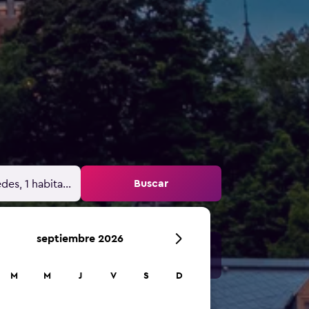
Buscar
des, 1 habitación
septiembre 2026
M
M
J
V
S
D