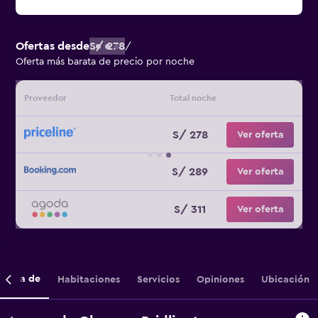
Ofertas desde
S/ 278
/
Oferta más barata de precio por noche
Proveedor
Total noche
S/ 278
Ver oferta
S/ 289
Ver oferta
S/ 311
Ver oferta
cerca de
Habitaciones
Servicios
Opiniones
Ubicación