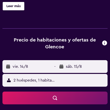
cafetera y tetera y secador de pelo. Las camas están
Leer más
vestidas con ropa de cama de alta calidad. Se ofrece una
televisión de pantalla plana con canales digitales. Las
habitaciones disponen de baño parcialmente abierto. Los
baños están equipados con ducha y artículos de higiene
personal gratuitos. Se ofrece servicio de limpieza todos
los días y es posible solicitar tabla de planchar con
Precio de habitaciones y ofertas de
plancha.
Glencoe
vie. 14/8
-
sáb. 15/8
2 huéspedes, 1 habitación