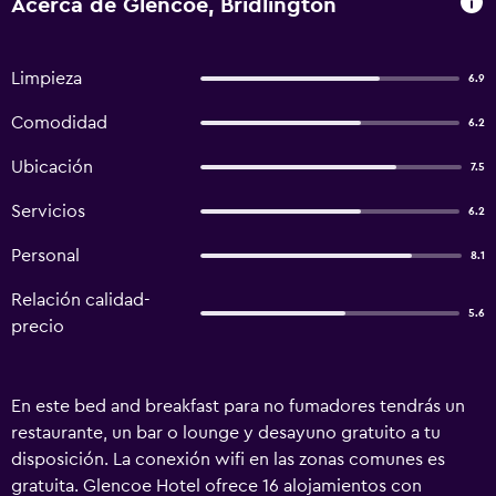
Acerca de Glencoe, Bridlington
Limpieza
6.9
Comodidad
6.2
Ubicación
7.5
Servicios
6.2
Personal
8.1
Relación calidad-
5.6
precio
En este bed and breakfast para no fumadores tendrás un
restaurante, un bar o lounge y desayuno gratuito a tu
disposición. La conexión wifi en las zonas comunes es
gratuita. Glencoe Hotel ofrece 16 alojamientos con