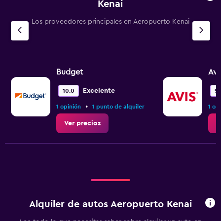
Kenai
Los proveedores principales en Aeropuerto Kenai
Budget
Avi
Excelente
10.0
9.
•
1 opinión
1 punto de alquiler
1 op
Ver precios
V
Alquiler de autos Aeropuerto Kenai