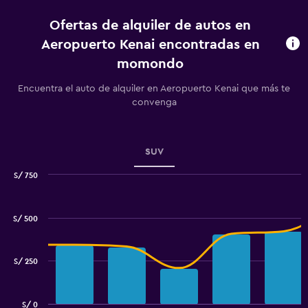
de
Ofertas de alquiler de autos en
la
renta.
Aeropuerto Kenai encontradas en
Range:
momondo
91
categories.
Encuentra el auto de alquiler en Aeropuerto Kenai que más te
The
convenga
chart
has
1
Y
SUV
axis
displaying
S/ 750
values.
Combination
Chart
Range:
graphic.
chart
120
with
S/ 500
to
2
data
480.
series.
S/ 250
The
chart
has
S/ 0