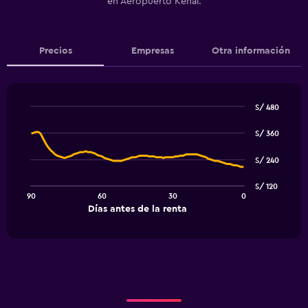
en Aeropuerto Kenai.
Precios
Empresas
Otra información
S/ 480
Line
Chart
graphic.
chart
S/ 360
with
91
S/ 240
data
points.
S/ 120
90
60
30
0
The
End
Días antes de la renta
chart
of
interactive
has
chart
1
X
axis
displaying
Días
antes