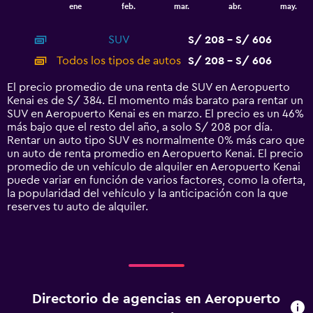
1
End
ene
feb.
mar.
abr.
may.
of
X
interactive
axis
chart
SUV
S/ 208 - S/ 606
displaying
categories.
Todos los tipos de autos
S/ 208 - S/ 606
Range:
14
El precio promedio de una renta de SUV en Aeropuerto
categories.
Kenai es de S/ 384. El momento más barato para rentar un
The
SUV en Aeropuerto Kenai es en marzo. El precio es un 46%
chart
más bajo que el resto del año, a solo S/ 208 por día.
has
Rentar un auto tipo SUV es normalmente 0% más caro que
1
un auto de renta promedio en Aeropuerto Kenai. El precio
Y
promedio de un vehículo de alquiler en Aeropuerto Kenai
axis
puede variar en función de varios factores, como la oferta,
displaying
la popularidad del vehículo y la anticipación con la que
values.
reserves tu auto de alquiler.
Range:
0
to
750.
Directorio de agencias en Aeropuerto