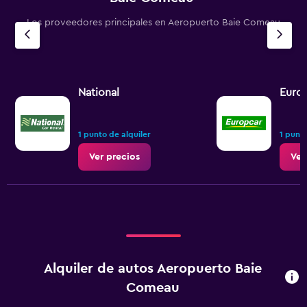
Los proveedores principales en Aeropuerto Baie Comeau
National
Euro
1 punto de alquiler
1 punto
Ver precios
Ver
Alquiler de autos Aeropuerto Baie
Comeau