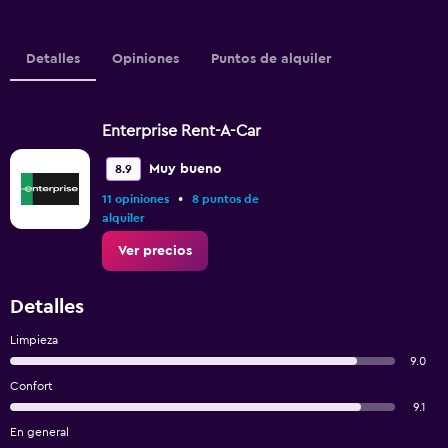
Detalles
Opiniones
Puntos de alquiler
Enterprise Rent-A-Car
Muy bueno
8.9
•
11 opiniones
8 puntos de
alquiler
Ver precios
Detalles
Limpieza
9.0
Confort
9.1
En general