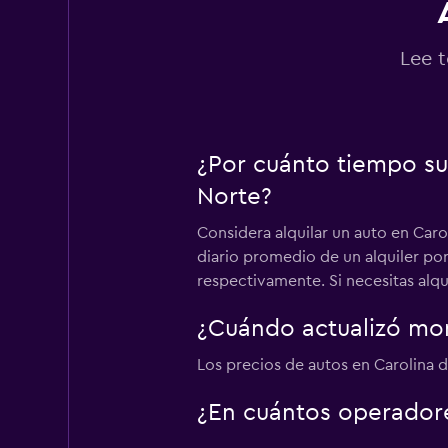
Executive Car Ren
Lee t
1 punto de alquiler
¿Por cuánto tiempo su
US Rent-a-car
Norte?
1 punto de alquiler
Considera alquilar un auto en Carol
diario promedio de un alquiler por
respectivamente. Si necesitas alqu
Desty-Nation Rent
LLC
¿Cuándo actualizó mom
1 punto de alquiler
Los precios de autos en Carolina de
¿En cuántos operador