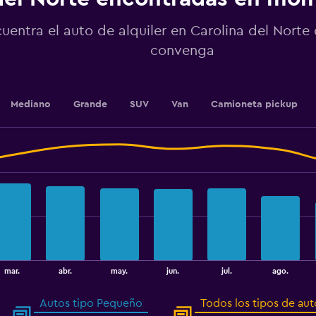
values.
Range:
uentra el auto de alquiler en Carolina del Norte
0
to
convenga
75.
Mediano
Grande
SUV
Van
Camioneta pickup
mar.
abr.
may.
jun.
jul.
ago.
Autos tipo Pequeño
Todos los tipos de aut