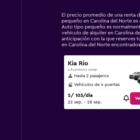
categories.
Range:
14
El precio promedio de una renta d
categories.
pequeño en Carolina del Norte es e
The
Auto tipo pequeño es normalmente
chart
vehículo de alquiler en Carolina de
has
anticipación con la que reserves t
1
en Carolina del Norte encontrado
Y
axis
displaying
Kia Rio
values.
o Económico similar
Range:
Hasta 2 pasajeros
0
to
Vehículos de 4 puertas
300.
S/ 103/día
Ve
22 sep. - 28 sep.