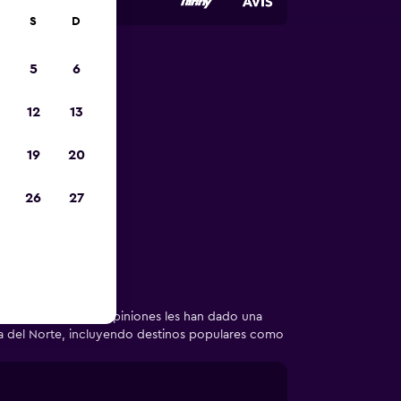
S
D
5
6
autos de
12
13
e
19
20
enta perfecto
26
27
na del Norte - 256 opiniones les han dado una
na del Norte, incluyendo destinos populares como