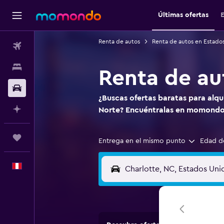
Últimas ofertas
E
Renta de autos
Renta de autos en Estado
Vuelos
Alojamientos
Renta de au
Autos
¿Buscas ofertas baratas para alqui
Planifica con IA
Norte? Encuéntralas en momondo
Trips
Entrega en el mismo punto
Edad d
Español