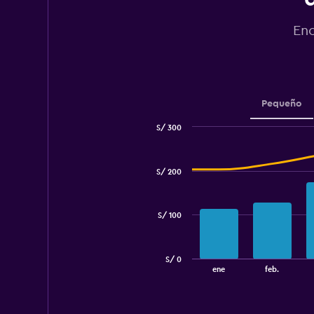
Enc
Pequeño
S/ 300
Combination
Chart
graphic.
chart
with
S/ 200
2
data
series.
S/ 100
The
chart
has
S/ 0
1
End
ene
feb.
of
X
interactive
axis
chart
displaying