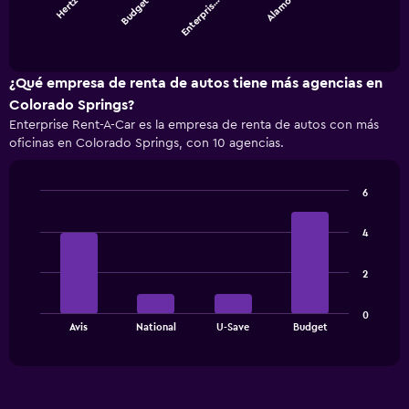
Hertz
Budget
Enterpris…
Alamo
The
chart
End
of
has
interactive
1
chart
X
¿Qué empresa de renta de autos tiene más agencias en
axis
Colorado Springs?
displaying
Enterprise Rent-A-Car es la empresa de renta de autos con más
categories.
oficinas en Colorado Springs, con 10 agencias.
Range:
4
categories.
6
The
Bar
Chart
chart
graphic.
chart
has
4
with
1
4
bars.
Y
2
axis
The
displaying
0
chart
values.
End
Avis
National
U-Save
Budget
of
has
Range:
interactive
1
0
chart
X
to
axis
240.
displaying