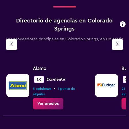
Directorio de agencias en Colorado
Springs
Los proveedores principales en Colorado Springs, en Colorado
Alamo
Bu
Excelente
9.0
7.
•
3 opiniones
1 punto de
21 o
alquiler
alqu
Ver precios
V