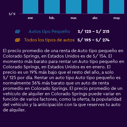
chart
has
S/ 0
1
End
ene
feb.
mar.
abr.
may.
of
X
interactive
axis
chart
Autos tipo Pequeño
S/ 125 - S/ 215
displaying
categories.
Todos los tipos de autos
S/ 195 - S/ 274
Range:
14
El precio promedio de una renta de Auto tipo pequeño en
categories.
Colorado Springs, en Estados Unidos es de S/ 154. El
The
momento más barato para rentar un Auto tipo pequeño en
chart
Colorado Springs, en Estados Unidos es en enero. El
has
precio es un 19% más bajo que el resto del año, a solo
1
S/ 125 por día. Rentar un auto tipo Auto tipo pequeño es
Y
normalmente 36% más barato que un auto de renta
axis
promedio en Colorado Springs. El precio promedio de un
displaying
vehículo de alquiler en Colorado Springs puede variar en
values.
función de varios factores, como la oferta, la popularidad
Range:
del vehículo y la anticipación con la que reserves tu auto
0
de alquiler.
to
300.