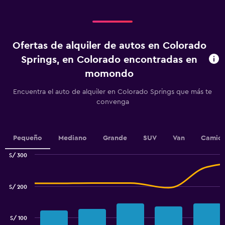
categories.
Range:
4
categories.
Ofertas de alquiler de autos en Colorado
The
chart
Springs, en Colorado encontradas en
has
momondo
1
Y
Encuentra el auto de alquiler en Colorado Springs que más te
axis
convenga
displaying
values.
Range:
0
Pequeño
Mediano
Grande
SUV
Van
Camion
to
6.
S/ 300
Combination
Chart
graphic.
chart
with
S/ 200
2
data
series.
S/ 100
The