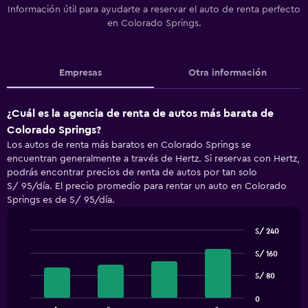
Información útil para ayudarte a reservar el auto de renta perfecto
en Colorado Springs.
Empresas
Otra información
¿Cuál es la agencia de renta de autos más barata de
Colorado Springs?
Los autos de renta más baratos en Colorado Springs se
encuentran generalmente a través de Hertz. Si reservas con Hertz,
podrás encontrar precios de renta de autos por tan solo
S/ 95/día. El precio promedio para rentar un auto en Colorado
Springs es de S/ 95/día.
S/ 240
Bar
Chart
S/ 160
graphic.
chart
with
S/ 80
4
bars.
0