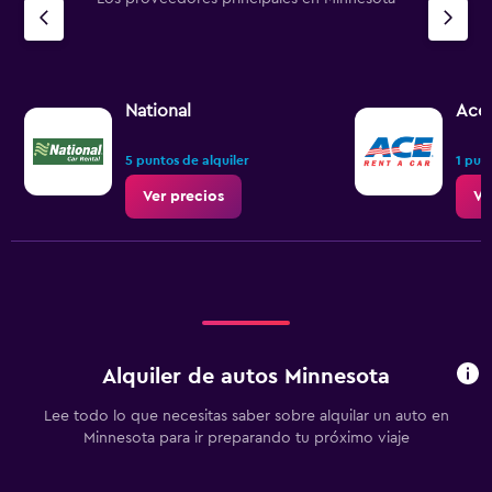
1
Y
axis
displaying
values.
Range:
National
Ace
0
to
5 puntos de alquiler
1 pun
100.
Ver precios
Ve
Alquiler de autos Minnesota
Lee todo lo que necesitas saber sobre alquilar un auto en
Minnesota para ir preparando tu próximo viaje