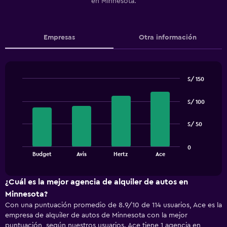
en Minnesota.
Empresas
Otra información
S/ 150
Bar
Chart
graphic.
chart
S/ 100
with
4
bars.
S/ 50
The
0
chart
End
Budget
Avis
Hertz
Ace
of
has
interactive
1
chart
X
¿Cuál es la mejor agencia de alquiler de autos en
axis
Minnesota?
displaying
Con una puntuación promedio de 8.9/10 de 114 usuarios, Ace es la
categories.
empresa de alquiler de autos de Minnesota con la mejor
Range:
puntuación, según nuestros usuarios. Ace tiene 1 agencia en