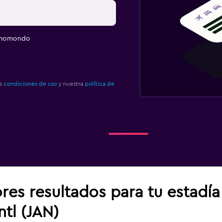
e momondo
as
condiciones de uso
y nuestra
política de
res resultados para tu estadí
ntl (JAN)