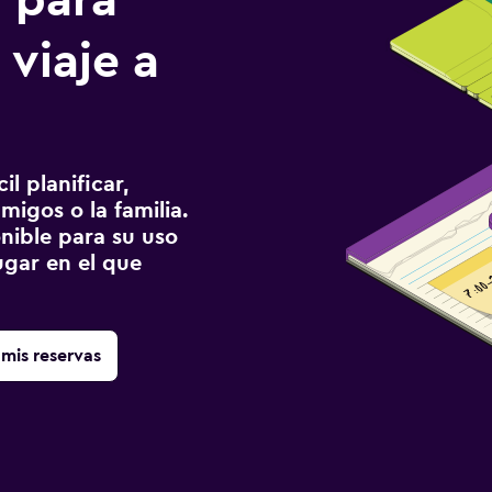
n para
 viaje a
l planificar,
migos o la familia.
onible para su uso
gar en el que
mis reservas