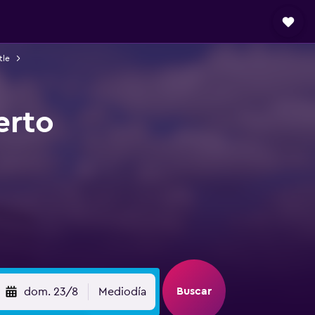
tle
erto
Buscar
dom. 23/8
Mediodía