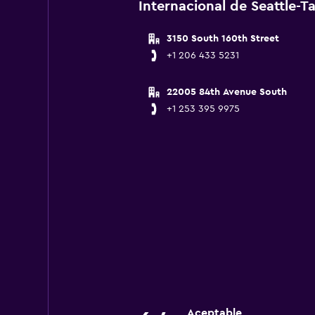
Internacional de Seattle-
3150 South 160th Street
+1 206 433 5231
22005 84th Avenue South
+1 253 395 9975
Aceptable