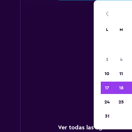
L
M
A
3
4
10
11
A c
17
18
Inter
24
25
31
Ver todas las agencias de 