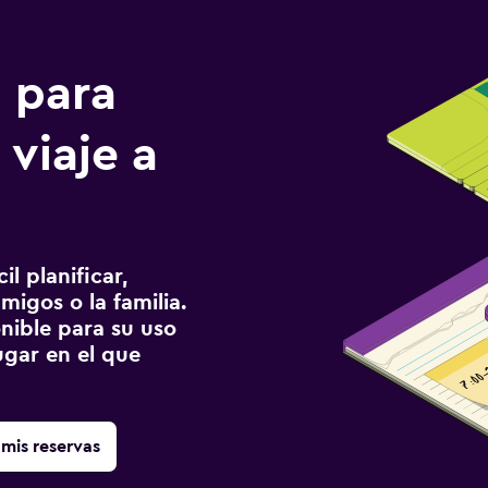
n para
 viaje a
l planificar,
migos o la familia.
onible para su uso
gar en el que
mis reservas