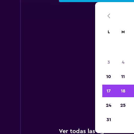
L
M
Aer
3
4
10
11
A c
age
17
18
Dom
24
25
31
Ver todas las agencias de 