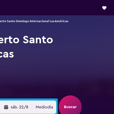
erto Santo Domingo Internacional Las Américas
erto Santo
cas
Buscar
sáb. 22/8
Mediodía