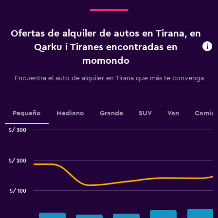
Range:
4
categories.
Ofertas de alquiler de autos en Tirana, en
The
chart
Qarku i Tiranes encontradas en
has
momondo
1
Y
Encuentra el auto de alquiler en Tirana que más te convenga
axis
displaying
values.
Range:
Pequeño
Mediano
Grande
SUV
Van
Camion
0
to
S/ 300
2.4.
Combination
Chart
graphic.
chart
with
S/ 200
2
data
series.
S/ 100
The
chart
has