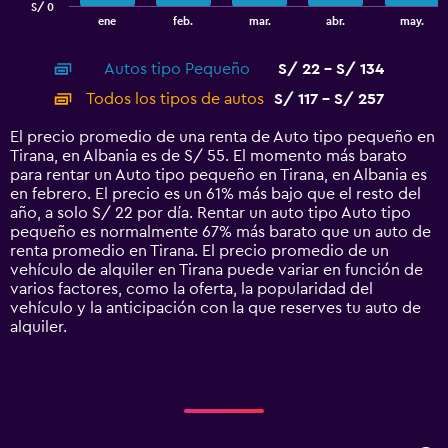
S/ 0
1
End
ene
feb.
mar.
abr.
may.
of
X
interactive
axis
chart
Autos tipo Pequeño
S/ 22 - S/ 134
displaying
categories.
Todos los tipos de autos
S/ 117 - S/ 257
Range:
14
El precio promedio de una renta de Auto tipo pequeño en
categories.
Tirana, en Albania es de S/ 55. El momento más barato
The
para rentar un Auto tipo pequeño en Tirana, en Albania es
chart
en febrero. El precio es un 61% más bajo que el resto del
has
año, a solo S/ 22 por día. Rentar un auto tipo Auto tipo
1
pequeño es normalmente 67% más barato que un auto de
Y
renta promedio en Tirana. El precio promedio de un
axis
vehículo de alquiler en Tirana puede variar en función de
displaying
varios factores, como la oferta, la popularidad del
values.
vehículo y la anticipación con la que reserves tu auto de
Range:
alquiler.
0
to
300.