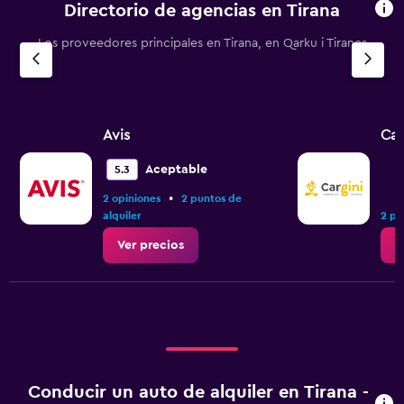
Directorio de agencias en Tirana
Los proveedores principales en Tirana, en Qarku i Tiranes
Avis
Car
Aceptable
5.3
•
2 opiniones
2 puntos de
alquiler
2 pu
Ver precios
V
Conducir un auto de alquiler en Tirana -