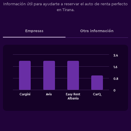
Información útil para ayudarte a reservar el auto de renta perfecto
en Tirana.
Empresas
Otra información
2.4
Bar
Chart
graphic.
chart
1.6
with
4
0.8
bars.
The
0
Cargini
Avis
Easy Rent
CarQ
chart
End
Albania
of
has
interactive
1
chart
X
axis
displaying
categories.