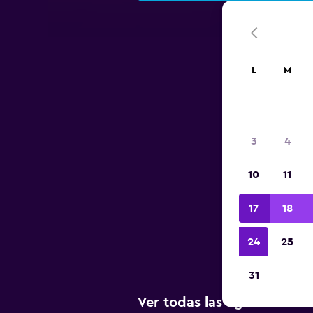
L
M
Aer
3
4
10
11
A c
17
18
Inte
24
25
31
Ver todas las agencias de 