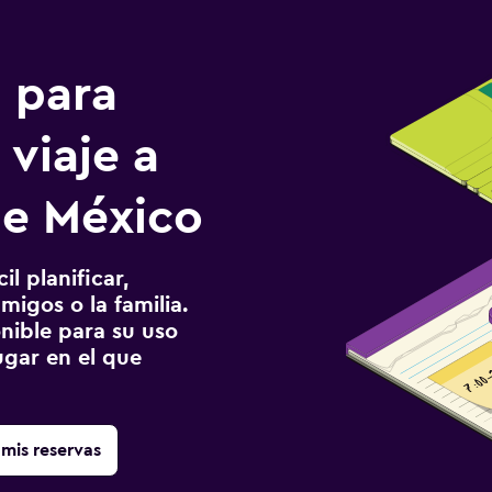
n para
 viaje a
de México
l planificar,
migos o la familia.
onible para su uso
gar en el que
mis reservas