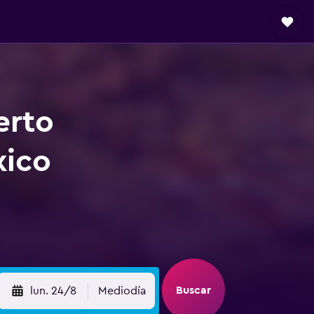
erto
xico
Buscar
lun. 24/8
Mediodía