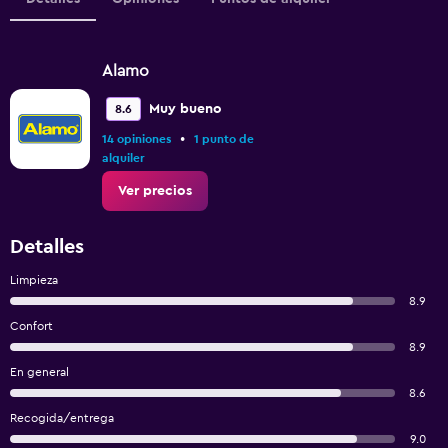
Alamo
Muy bueno
8.6
•
14 opiniones
1 punto de
alquiler
Ver precios
Detalles
Limpieza
8.9
Confort
8.9
En general
8.6
Recogida/entrega
9.0