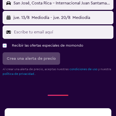
San José, Costa Rica - Internacional Juan Santamaría (SJO)
jue. 13/8
Mediodía
-
jue. 20/8
Mediodía
Recibir las ofertas especiales de momondo
Crea una alerta de precio
Al crear una alerta de precio, aceptas nuestras
condiciones de uso
y nuestra
política de privacidad.
.