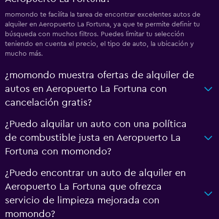
momondo te facilita la tarea de encontrar excelentes autos de
alquiler en Aeropuerto La Fortuna, ya que te permite definir tu
búsqueda con muchos filtros. Puedes limitar tu selección
teniendo en cuenta el precio, el tipo de auto, la ubicación y
mucho más.
¿momondo muestra ofertas de alquiler de
autos en Aeropuerto La Fortuna con
cancelación gratis?
¿Puedo alquilar un auto con una política
de combustible justa en Aeropuerto La
Fortuna con momondo?
¿Puedo encontrar un auto de alquiler en
Aeropuerto La Fortuna que ofrezca
servicio de limpieza mejorada con
momondo?