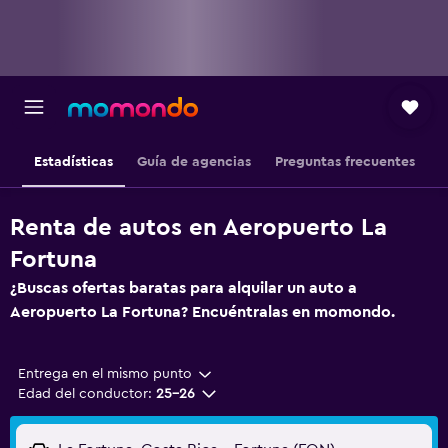
Estadísticas
Guía de agencias
Preguntas frecuentes
Renta de autos en Aeropuerto La
Fortuna
¿Buscas ofertas baratas para alquilar un auto a
Aeropuerto La Fortuna? Encuéntralas en momondo.
Entrega en el mismo punto
Edad del conductor:
25-26