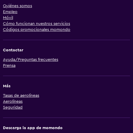
Quiénes somos
Empleo
Móvil
Cómo funcionan nuestros servicios
Códigos promocionales momondo
Contactar
Ayuda/Preguntas frecuentes
Prensa
Más
Tasas de aerolíneas
Aerolíneas
Seguridad
Descarga la app de momondo