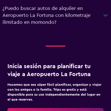
¿Puedo buscar autos de alquiler en
Aeropuerto La Fortuna con kilometraje
ilimitado en momondo?
Inicia sesión para planificar tu
viaje a Aeropuerto La Fortuna
Hacemos que sea súper fácil planificar, organizar y viajar
con los amigos o la familia. Trips es gratis y está
disponible para su uso independientemente del lugar en
el que reserves.