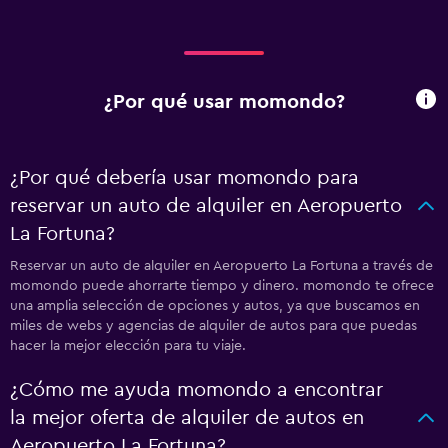
¿Por qué usar momondo?
¿Por qué debería usar momondo para
reservar un auto de alquiler en Aeropuerto
La Fortuna?
Reservar un auto de alquiler en Aeropuerto La Fortuna a través de
momondo puede ahorrarte tiempo y dinero. momondo te ofrece
una amplia selección de opciones y autos, ya que buscamos en
miles de webs y agencias de alquiler de autos para que puedas
hacer la mejor elección para tu viaje.
¿Cómo me ayuda momondo a encontrar
la mejor oferta de alquiler de autos en
Aeropuerto La Fortuna?