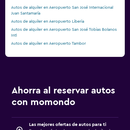
Autos de alquiler en Aeropuerto San José Internacional
Juan Santamaría
Autos de alquiler en Aeropuerto Liberia
Autos de alquiler en Aeropuerto San José Tobias Bolanos
Intl
Autos de alquiler en Aeropuerto Tambor
Ahorra al reservar autos
con momondo
Las mejores ofertas de autos para ti