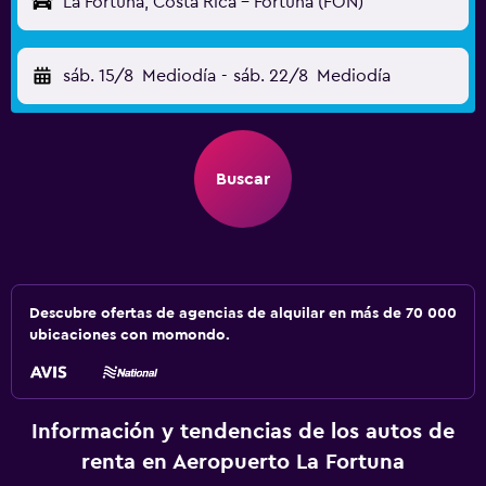
La Fortuna, Costa Rica - Fortuna (FON)
sáb. 15/8
Mediodía
-
sáb. 22/8
Mediodía
Buscar
Descubre ofertas de agencias de alquilar en más de 70 000
ubicaciones con momondo.
Información y tendencias de los autos de
renta en Aeropuerto La Fortuna