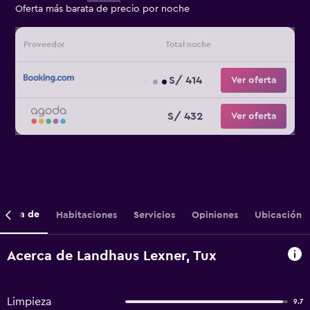
Oferta más barata de precio por noche
Proveedor
Total noche
S/ 414
Ver oferta
S/ 432
Ver oferta
cerca de
Habitaciones
Servicios
Opiniones
Ubicación
Acerca de Landhaus Lexner, Tux
Limpieza
9.7