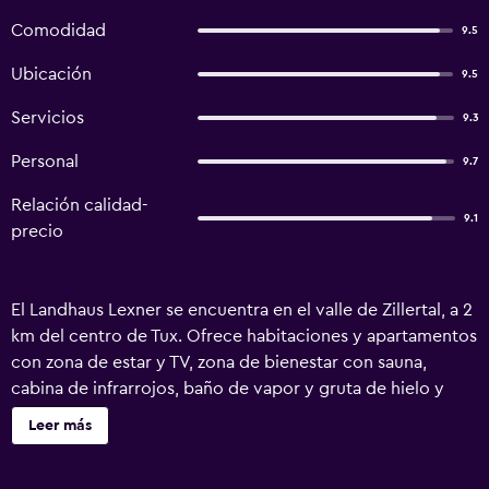
Comodidad
9.5
Ubicación
9.5
Servicios
9.3
Personal
9.7
Relación calidad-
9.1
precio
El Landhaus Lexner se encuentra en el valle de Zillertal, a 2
km del centro de Tux. Ofrece habitaciones y apartamentos
con zona de estar y TV, zona de bienestar con sauna,
cabina de infrarrojos, baño de vapor y gruta de hielo y
jardín con solárium. El Lexner Landhaus cuenta con parque
Leer más
infantil, aparcamiento privado gratuito y guardaesquíes
con secador de botas. Sirve un desayuno buffet y prepara