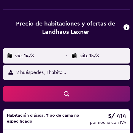
almuerzos para llevar y menús para dietas especiales. Las
habitaciones y apartamentos disponen de mobiliario
moderno de madera clara y baño privado con ducha. El
establecimiento cuenta con guardaesquíes. La zona de
Precio de habitaciones y ofertas de
esquí de Hintertuxer Gletscher está abierta todo el año y
Landhaus Lexner
se halla a 2 km. Está a 5 minutos a pie de tiendas y
restaurantes, a 2 km de la piscina al aire libre de Hintertux
y a 15 minutos en coche de la de Finkenberg.
vie. 14/8
-
sáb. 15/8
2 huéspedes, 1 habitación
S/ 414
Habitación clásica, Tipo de cama no
especificado
por noche con IVA