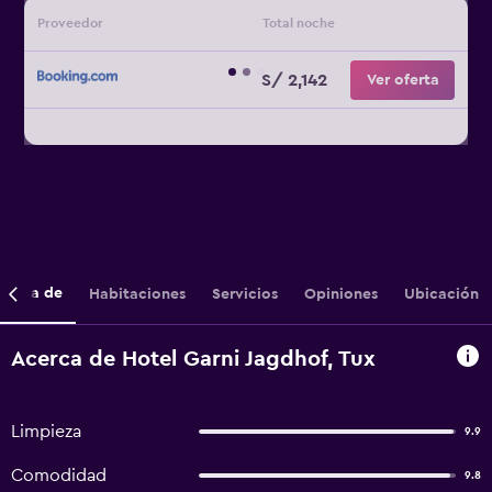
Proveedor
Total noche
S/ 2,142
Ver oferta
cerca de
Habitaciones
Servicios
Opiniones
Ubicación
Acerca de Hotel Garni Jagdhof, Tux
Limpieza
9.9
Comodidad
9.8