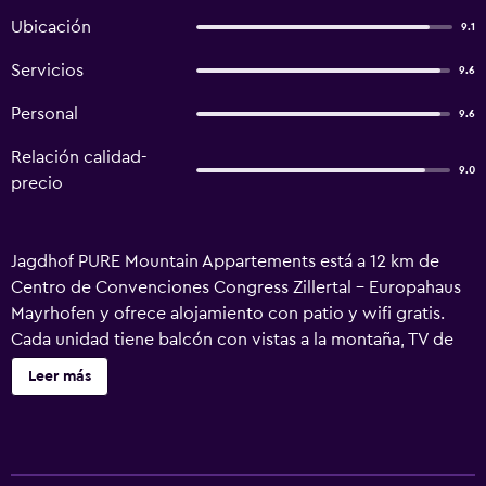
Ubicación
9.1
Servicios
9.6
Personal
9.6
Relación calidad-
9.0
precio
Jagdhof PURE Mountain Appartements está a 12 km de
Centro de Convenciones Congress Zillertal - Europahaus
Mayrhofen y ofrece alojamiento con patio y wifi gratis.
Cada unidad tiene balcón con vistas a la montaña, TV de
pantalla plana vía satélite, cocina bien equipada y baño
Leer más
privado con ducha, artículos de aseo gratuitos y secador
de pelo. También hay nevera, microondas y fogones,
además de cafetera y hervidor. Hay terraza en el propio
alojamiento, y cerca se puede practicar esquí y ciclismo.