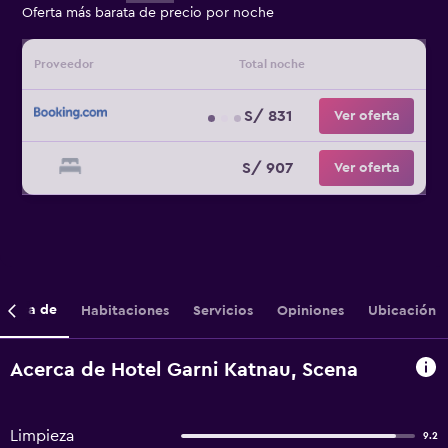
Oferta más barata de precio por noche
Proveedor
Total noche
S/ 831
Ver oferta
S/ 907
Ver oferta
cerca de
Habitaciones
Servicios
Opiniones
Ubicación
Acerca de Hotel Garni Katnau, Scena
Limpieza
9.2