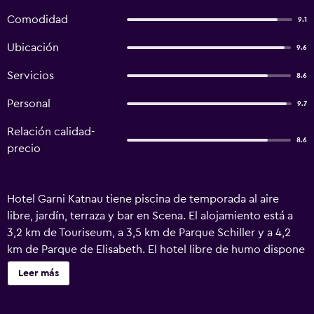
Comodidad
9.1
Ubicación
9.6
Servicios
8.6
Personal
9.7
Relación calidad-
8.6
precio
Hotel Garni Katnau tiene piscina de temporada al aire
libre, jardín, terraza y bar en Scena. El alojamiento está a
3,2 km de Touriseum, a 3,5 km de Parque Schiller y a 4,2
km de Parque de Elisabeth. El hotel libre de humo dispone
de wifi gratis en todo el alojamiento. En el hotel, las
Leer más
habitaciones tienen zona de estar, TV de pantalla plana con
canales vía satélite, caja fuerte y baño privado con ducha,