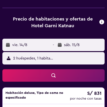
artículos de aseo gratuitos y secador de pelo. Algunas
habitaciones incluyen zona de cocina con nevera,
lavavajillas y fogones. En Hotel Garni Katnau, cada
habitación cuenta con ropa de cama y toallas. En el
Precio de habitaciones y ofertas de
alojamiento se puede disfrutar de un desayuno buffet. Se
Hotel Garni Katnau
puede jugar al ping-pong en este hotel de 3 estrellas, y la
zona es ideal para practicar ciclismo. Parque de Maia está
a 4,2 km del alojamiento, y Kurhaus está a 4,5 km. El
vie. 14/8
-
sáb. 15/8
aeropuerto (Aeropuerto de Bolzano) está a 31 km.
2 huéspedes, 1 habitación
S/ 831
Habitación deluxe, Tipo de cama no
especificado
por noche con tasas