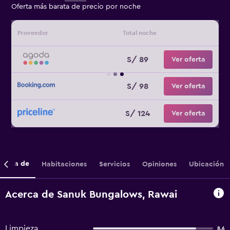
Oferta más barata de precio por noche
Proveedor
Total noche
S/ 89
Ver oferta
S/ 98
Ver oferta
S/ 124
Ver oferta
cerca de
Habitaciones
Servicios
Opiniones
Ubicación
Acerca de Sanuk Bungalows, Rawai
Limpieza
8.6