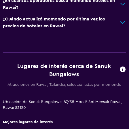
Habitaciones familiares
¿En cuántos operadores busca momondo hoteles en
Rawai?
Zona de estar
Vista al jardín
¿Cuándo actualizó momondo por última vez los
precios de hoteles en Rawai?
Vista a la piscina
Espacio de almacenamiento
Sistema de entretenimiento
TV de pantalla plana
Lugares de interés cerca de Sanuk
Sala de estar/TV compartida
Bungalows
TV por cable o vía satélite
Atracciones en Rawai, Tailandia, seleccionadas por momondo
TV
Ubicación de Sanuk Bungalows: 87/35 Moo 2 Soi Meesuk Rawai,
Habitación
Rawai 83120
Enchufe cerca de la cama
Mejores lugares de interés
Perchero