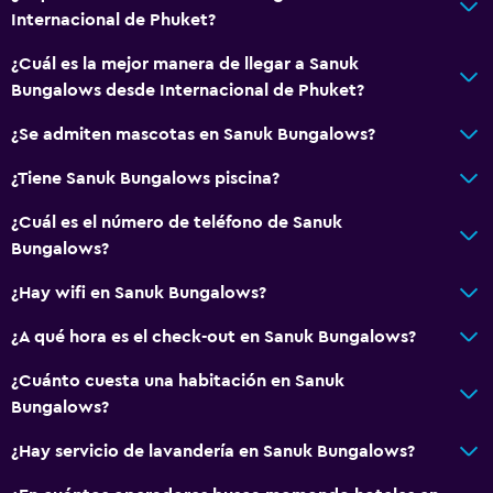
Internacional de Phuket?
Habitaciones para no fumadores disponibles
Mascotas permitidas bajo consulta (pueden aplicar cargos
¿Cuál es la mejor manera de llegar a Sanuk
extra)
Bungalows desde Internacional de Phuket?
Áreas designadas para fumadores
¿Se admiten mascotas en Sanuk Bungalows?
Entrada privada
¿Tiene Sanuk Bungalows piscina?
Aire libre
¿Cuál es el número de teléfono de Sanuk
Bungalows?
Terraza/patio
Sillas de playa
¿Hay wifi en Sanuk Bungalows?
Comedor al aire libre
¿A qué hora es el check-out en Sanuk Bungalows?
Muebles de exterior
¿Cuánto cuesta una habitación en Sanuk
Jardín
Bungalows?
¿Hay servicio de lavandería en Sanuk Bungalows?
General