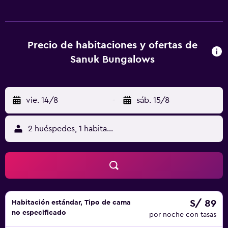
están equipadas con aire acondicionado, TV por cable,
nevera, cocina y baño privado con ducha. Algunas
habitaciones tienen balcón. El establecimiento alberga
una piscina al aire libre y un jardín. El hotel se halla a
Precio de habitaciones y ofertas de
menos de 5 minutos a pie de varios restaurantes.
Sanuk Bungalows
vie. 14/8
-
sáb. 15/8
2 huéspedes, 1 habitación
S/ 89
Habitación estándar, Tipo de cama
no especificado
por noche con tasas