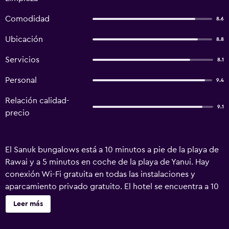
Comodidad
8.6
Ubicación
8.8
Servicios
8.1
Personal
9.4
Relación calidad-
9.1
precio
El Sanuk bungalows está a 10 minutos a pie de la playa de
Rawai y a 5 minutos en coche de la playa de Yanui. Hay
conexión Wi-Fi gratuita en todas las instalaciones y
aparcamiento privado gratuito. El hotel se encuentra a 10
minutos en coche del cabo de Phromthep y de la playa de
Leer más
Nai Han, y a 45 minutos en coche del aeropuerto
internacional de Phuket. Las habitaciones son amplias y