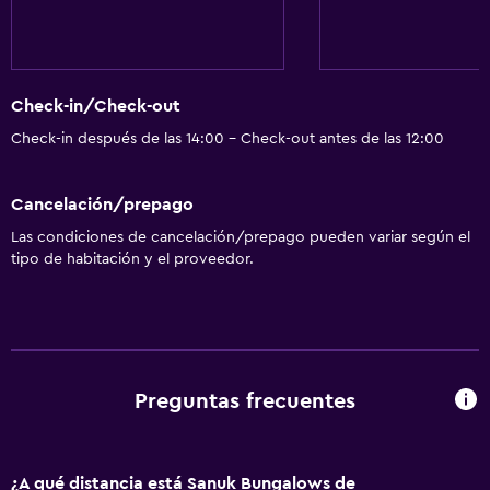
Ventilador
Artículos de aseo gratis
Aire acondicionado
Check-in/Check-out
Papeleras
Check-in después de las 14:00 - Check-out antes de las 12:00
Baño
Cancelación/prepago
Ducha
Las condiciones de cancelación/prepago pueden variar según el
Bidé
tipo de habitación y el proveedor.
Aseo
Bañera al aire libre
Papel higiénico
Baño privado
Preguntas frecuentes
Accesibilidad y adecuación
Unidad ubicada en la planta baja
¿A qué distancia está Sanuk Bungalows de