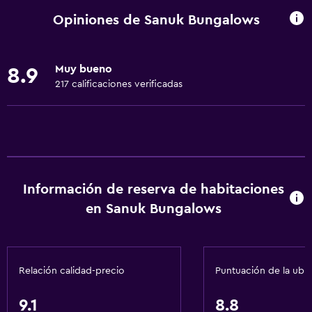
Microondas
Opiniones de Sanuk Bungalows
Utensilios de cocina
Cocina
Muy bueno
8.9
Tetera/cafetera
217 calificaciones verificadas
Tostadora
Nevera
Comedor
Cocina
Información de reserva de habitaciones
Servicios básicos
en Sanuk Bungalows
Wifi gratis
Wifi disponible en todas las instalaciones
Relación calidad-precio
Puntuación de la ubi
Internet
Toallas
9.1
8.8