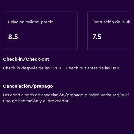
Baño
Secador de pelo
Relación calidad-precio
Puntuación de la ubi
General
8.5
7.5
Espacio de almacenamiento
Servicios y facilidades
Check-in/Check-out
Recepción 24 horas
Check-in después de las 15:00 - Check-out antes de las 11:00
Spa
Cancelación/prepago
Spa
Las condiciones de cancelación/prepago pueden variar según el
tipo de habitación y el proveedor.