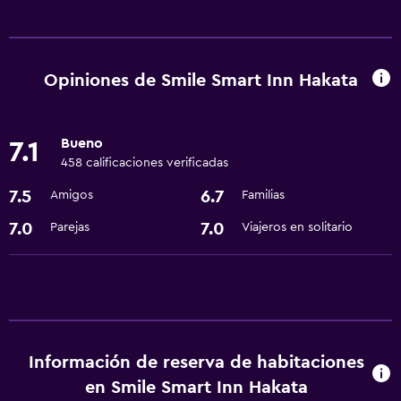
Lavandería
Lavandería
Servicios de lavandería/tintorería
Opiniones de Smile Smart Inn Hakata
Comedor
Bueno
7.1
Restaurante
458 calificaciones verificadas
Nevera
7.5
6.7
Amigos
Familias
Servicios básicos
7.0
7.0
Parejas
Viajeros en solitario
Aire acondicionado
Wifi
Accesibilidad y adecuación
Información de reserva de habitaciones
Ascensor
en Smile Smart Inn Hakata