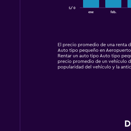
has
S/ 0
1
End
ene
feb.
of
X
interactive
axis
chart
displaying
categories.
Range:
14
El precio promedio de una renta 
categories.
Auto tipo pequeño en Aeropuerto M
The
Rentar un auto tipo Auto tipo p
chart
precio promedio de un vehículo de
has
popularidad del vehículo y la antic
1
Y
axis
displaying
values.
Range:
0
to
360.
D