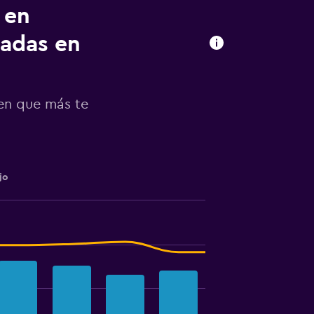
 en
adas en
en que más te
jo