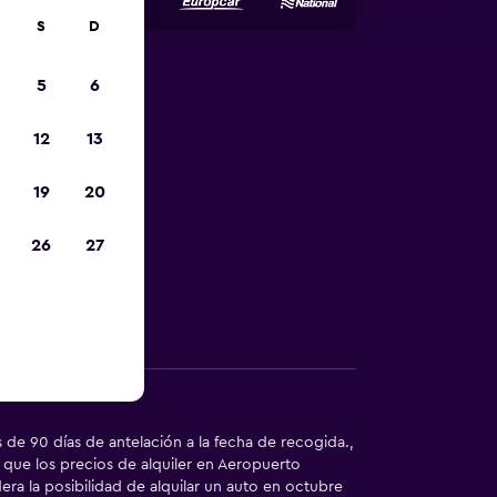
S
D
5
6
autos de
12
13
ngen
19
20
enta perfecto
26
27
Otra información
e 90 días de antelación a la fecha de recogida.,
que los precios de alquiler en Aeropuerto
ra la posibilidad de alquilar un auto en octubre