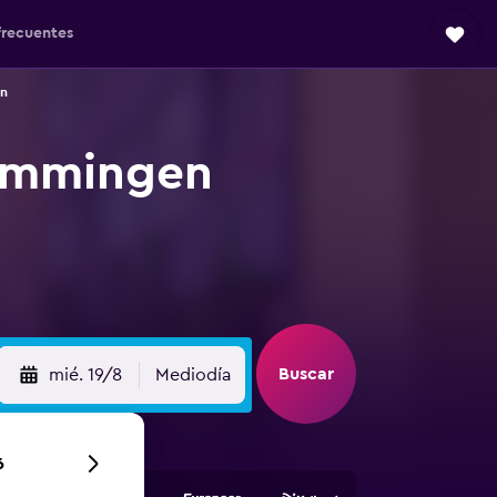
frecuentes
n
Memmingen
Buscar
mié. 19/8
Mediodía
6