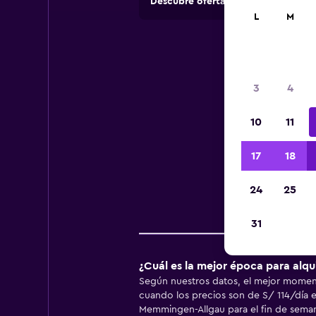
Descubre ofertas de agencias de a
L
M
Inf
3
4
10
11
Infor
17
18
24
25
Pr
31
¿Cuál es la mejor época para alq
Según nuestros datos, el mejor moment
cuando los precios son de S/ 114/día 
Memmingen-Allgau para el fin de semana