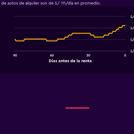
s de autos de alquiler son de S/ 111/día en promedio.
S/
Line
Chart
graphic.
chart
S/
with
91
S/
data
points.
S/
90
60
30
0
The
End
Días antes de la renta
chart
of
interactive
has
chart
1
X
axis
displaying
Días
antes
de
la
renta.
Range:
91