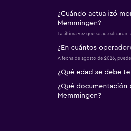
¿Cuándo actualizó mom
keddy by Europca
Memmingen?
1 punto de alquiler
La última vez que se actualizaron
¿En cuántos operado
Budget
A fecha de agosto de 2026, puede
1 punto de alquiler
¿Qué edad se debe te
¿Qué documentación o 
Memmingen?