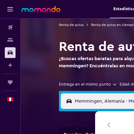
Estadístic
Renta de autos
Renta de autos en Aleman
Vuelos
Alojamientos
Renta de a
Autos
¿Buscas ofertas baratas para alqu
Planifica con IA
Memmingen? Encuéntralas en m
Trips
Entrega en el mismo punto
Edad d
Español