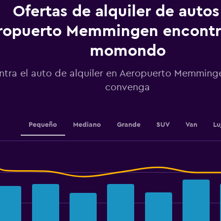
categories.
Ofertas de alquiler de autos
The
chart
ropuerto Memmingen encontr
has
1
momondo
Y
axis
displaying
ntra el auto de alquiler en Aeropuerto Memming
values.
convenga
Range:
80
to
140.
Pequeño
Mediano
Grande
SUV
Van
Lu